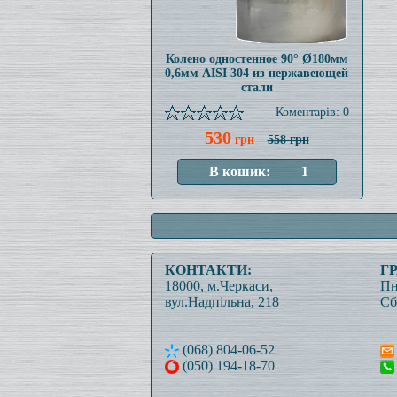
Колено одностенное 90° Ø180мм
0,6мм AISI 304 из нержавеющей
стали
Коментарів: 0
530
грн
558 грн
КОНТАКТИ:
Г
18000, м.Черкаси,
Пн
вул.Надпільна, 218
Сб
(068) 804-06-52
(050) 194-18-70