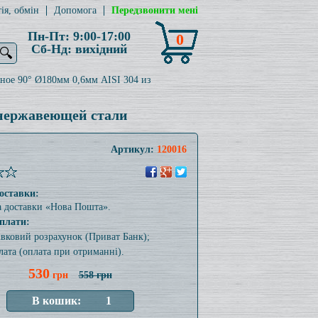
ія, обмін
Допомога
Передзвонити мені
Пн-Пт: 9:00-17:00
0
Сб-Нд: вихідний
🔍
ное 90° Ø180мм 0,6мм AISI 304 из
 нержавеющей стали
Артикул:
120016
оставки:
а доставки «Нова Пошта».
плати:
тівковий розрахунок (Приват Банк);
лата (оплата при отриманні).
530
грн
558 грн