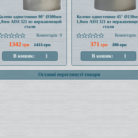
Колено одностенное 90° Ø300мм
Колено одностенное 45° Ø130м
0,8мм AISI 321 из нержавеющей
1,0мм AISI 321 из нержавеюще
стали
стали
Коментарів: 0
Коментарів:
1342
371
грн
1413 грн
грн
390 грн
Останні переглянуті товари