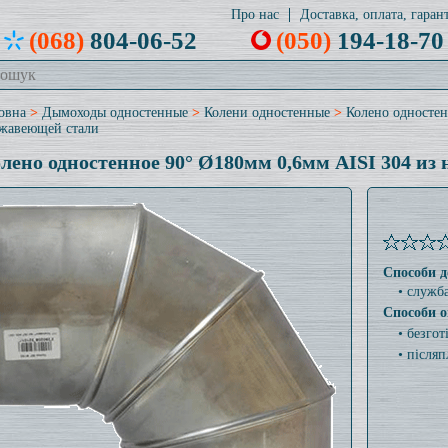
Про нас
Доставка, оплата, гарант
(068)
804-06-52
(050)
194-18-70
овна
>
Дымоходы одностенные
>
Колени одностенные
>
Колено одностен
жавеющей стали
лено одностенное 90° Ø180мм 0,6мм AISI 304 из
Способи д
• служб
Способи о
• безго
• післяп