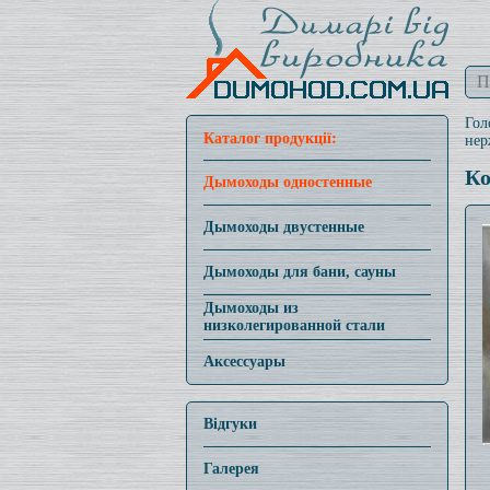
Гол
Каталог продукції:
нер
Ко
Дымоходы одностенные
Дымоходы двустенные
Дымоходы для бани, сауны
Дымоходы из
низколегированной стали
Аксессуары
Відгуки
Галерея