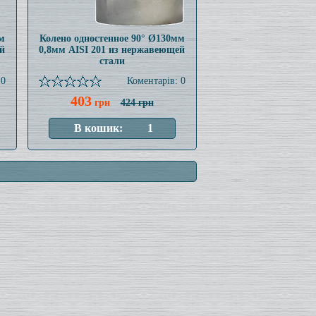
м
Колено одностенное 90° Ø130мм
й
0,8мм AISI 201 из нержавеющей
стали
 0
Коментарів: 0
403
грн
424 грн