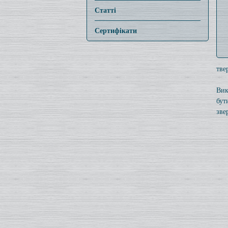
Статті
Сертифікати
тве
Вик
бут
зве