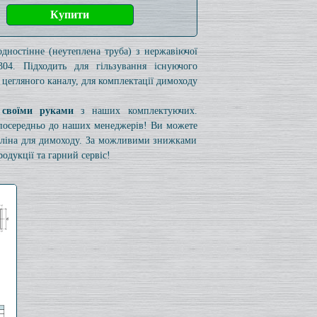
одностінне (неутеплена труба) з нержавіючої
304. Підходить для гільзування існуючого
 цегляного каналу, для комплектації димоходу
 своїми руками
з наших комплектуючих.
езпосередньо до наших менеджерів! Ви можете
коліна для димоходу. За можливими знижками
одукції та гарний сервіс!