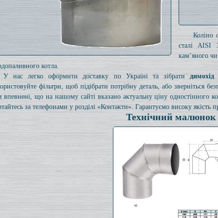
Коліно 
сталі AISI 
кам’яного чи
рдопаливного котла.
У нас легко оформити доставку по Україні та зібрати
димохід
ористовуйте фільтри, щоб підібрати потрібну деталь, або зверніться б
и впевнені, що на нашому сайті вказано актуальну ціну одностінного 
ртайтесь за телефонами у розділі «Контакти». Гарантуємо високу якість пр
Технічний малюнок