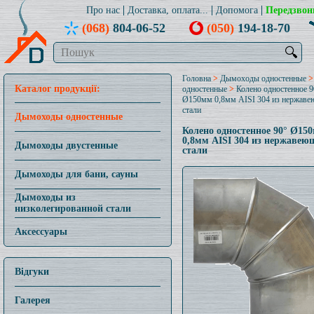
Про нас
Доставка, оплата...
Допомога
Передзвон
(068)
804-06-52
(050)
194-18-70
🔍
Головна
>
Дымоходы одностенные
Каталог продукції:
одностенные
>
Колено одностенное 9
Ø150мм 0,8мм AISI 304 из нержав
стали
Дымоходы одностенные
Колено одностенное 90° Ø15
0,8мм AISI 304 из нержавею
Дымоходы двустенные
стали
Дымоходы для бани, сауны
Дымоходы из
низколегированной стали
Аксессуары
Відгуки
Галерея