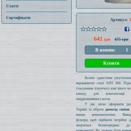
Статті
Сертифікати
Артикул:
641
грн
675 грн
Коліно одностінне (неутеплен
нержавіючої сталі AISI 304. Підх
гільзування існуючого кам’яного чи
каналу, для комплектації 
твердопаливного котла.
У нас легко оформити дос
Україні та зібрати
димохід своїми
наших комплектуючих. Викори
фільтри, щоб підібрати потрібну д
зверніться безпосередньо 
менеджерів! Ви можете бути впевн