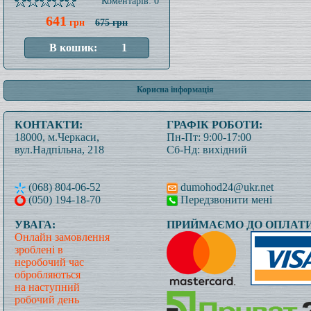
Коментарів: 0
641
грн
675 грн
Корисна інформація
КОНТАКТИ:
ГРАФІК РОБОТИ:
18000, м.Черкаси,
Пн-Пт: 9:00-17:00
вул.Надпільна, 218
Сб-Нд: вихідний
(068) 804-06-52
dumohod24@ukr.net
(050) 194-18-70
Передзвонити мені
УВАГА:
ПРИЙМАЄМО ДО ОПЛАТИ
Онлайн замовлення
зроблені в
неробочий час
обробляються
на наступний
робочий день