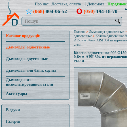
Про нас
Доставка, оплата...
Допомога
Передзвон
(068)
804-06-52
(050)
194-18-70
🔍
Головна
>
Дымоходы одностенные
Каталог продукції:
одностенные
>
Колено одностенное 9
Ø150мм 0,6мм AISI 304 из нержав
стали
Дымоходы одностенные
Колено одностенное 90° Ø15
0,6мм AISI 304 из нержавею
Дымоходы двустенные
стали
Дымоходы для бани, сауны
Дымоходы из
низколегированной стали
Аксессуары
Відгуки
Галерея