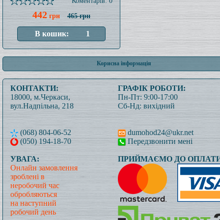
Коментарів: 0
442
грн
465 грн
Корисна інформація
КОНТАКТИ:
ГРАФІК РОБОТИ:
18000, м.Черкаси,
Пн-Пт: 9:00-17:00
вул.Надпільна, 218
Сб-Нд: вихідний
(068) 804-06-52
dumohod24@ukr.net
(050) 194-18-70
Передзвонити мені
УВАГА:
ПРИЙМАЄМО ДО ОПЛАТИ
Онлайн замовлення
зроблені в
неробочий час
обробляються
на наступний
робочий день