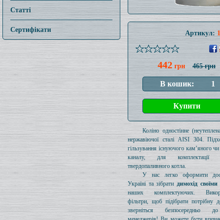
Статті
Сертифікати
Артикул:
442
грн
465 грн
Коліно одностінне (неутеплен
нержавіючої сталі AISI 304. Підх
гільзування існуючого кам’яного чи
каналу, для комплектації 
твердопаливного котла.
У нас легко оформити дос
Україні та зібрати
димохід своїми
наших комплектуючих. Викори
фільтри, щоб підібрати потрібну д
зверніться безпосередньо 
менеджерів! Ви можете бути впевн