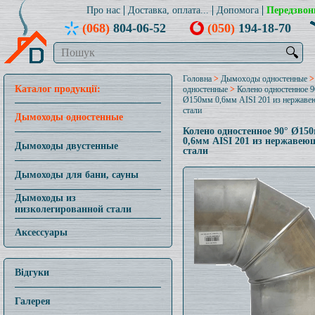
Про нас
Доставка, оплата...
Допомога
Передзвон
(068)
804-06-52
(050)
194-18-70
🔍
Головна
>
Дымоходы одностенные
Каталог продукції:
одностенные
>
Колено одностенное 9
Ø150мм 0,6мм AISI 201 из нержав
стали
Дымоходы одностенные
Колено одностенное 90° Ø15
0,6мм AISI 201 из нержавею
Дымоходы двустенные
стали
Дымоходы для бани, сауны
Дымоходы из
низколегированной стали
Аксессуары
Відгуки
Галерея