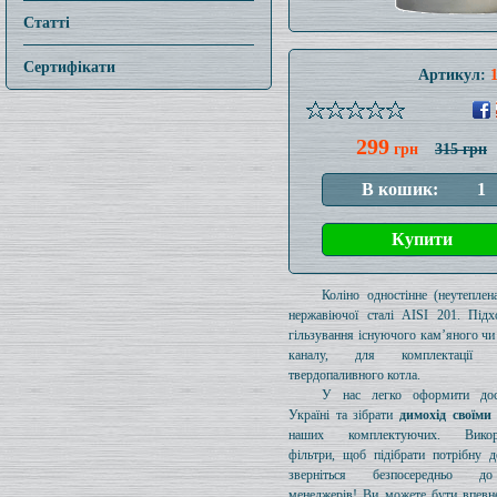
Статті
Сертифікати
Артикул:
299
грн
315 грн
Коліно одностінне (неутеплен
нержавіючої сталі AISI 201. Підх
гільзування існуючого кам’яного чи
каналу, для комплектації 
твердопаливного котла.
У нас легко оформити дос
Україні та зібрати
димохід своїми
наших комплектуючих. Викори
фільтри, щоб підібрати потрібну д
зверніться безпосередньо 
менеджерів! Ви можете бути впевн