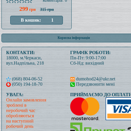
Коментарів: 0
299
грн
315 грн
Корисна інформація
КОНТАКТИ:
ГРАФІК РОБОТИ:
18000, м.Черкаси,
Пн-Пт: 9:00-17:00
вул.Надпільна, 218
Сб-Нд: вихідний
(068) 804-06-52
dumohod24@ukr.net
(050) 194-18-70
Передзвонити мені
УВАГА:
ПРИЙМАЄМО ДО ОПЛАТИ
Онлайн замовлення
зроблені в
неробочий час
обробляються
на наступний
робочий день