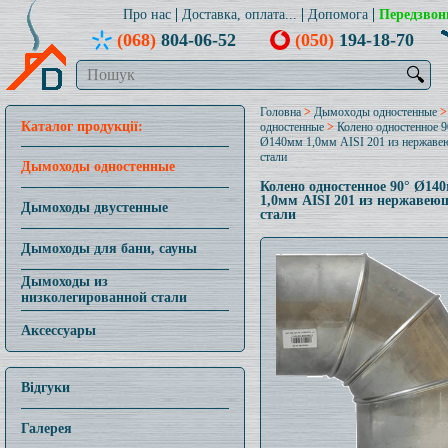
Про нас
Доставка, оплата...
Допомога
Передзвон
(068)
804-06-52
(050)
194-18-70
🔍
Головна
>
Дымоходы одностенные
Каталог продукції:
одностенные
>
Колено одностенное 9
Ø140мм 1,0мм AISI 201 из нержав
стали
Дымоходы одностенные
Колено одностенное 90° Ø14
1,0мм AISI 201 из нержавею
Дымоходы двустенные
стали
Дымоходы для бани, сауны
Дымоходы из
низколегированной стали
Аксессуары
Відгуки
Галерея