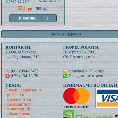
Коментарів: 0
551
грн
580 грн
Корисна інформація
КОНТАКТИ:
ГРАФІК РОБОТИ:
18000, м.Черкаси,
Пн-Пт: 9:00-17:00
вул.Надпільна, 218
Сб-Нд: вихідний
(068) 804-06-52
dumohod24@ukr.net
(050) 194-18-70
Передзвонити мені
УВАГА:
ПРИЙМАЄМО ДО ОПЛАТИ
Онлайн замовлення
зроблені в
неробочий час
обробляються
на наступний
робочий день