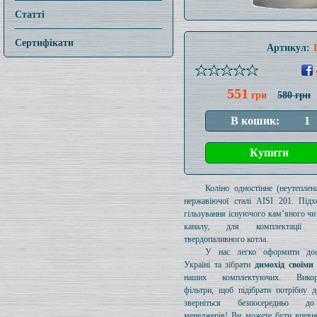
Статті
Сертифікати
Артикул:
551
грн
580 грн
Коліно одностінне (неутеплен
нержавіючої сталі AISI 201. Підх
гільзування існуючого кам’яного чи
каналу, для комплектації 
твердопаливного котла.
У нас легко оформити дос
Україні та зібрати
димохід своїми
наших комплектуючих. Викори
фільтри, щоб підібрати потрібну д
зверніться безпосередньо 
менеджерів! Ви можете бути впевн