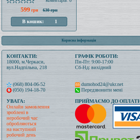
Коментарів: 0
599
грн
630 грн
Корисна інформація
КОНТАКТИ:
ГРАФІК РОБОТИ:
18000, м.Черкаси,
Пн-Пт: 9:00-17:00
вул.Надпільна, 218
Сб-Нд: вихідний
(068) 804-06-52
dumohod24@ukr.net
(050) 194-18-70
Передзвонити мені
УВАГА:
ПРИЙМАЄМО ДО ОПЛАТИ
Онлайн замовлення
зроблені в
неробочий час
обробляються
на наступний
робочий день