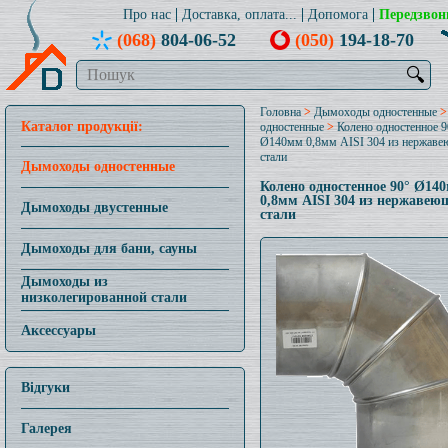
Про нас
Доставка, оплата...
Допомога
Передзвон
(068)
804-06-52
(050)
194-18-70
🔍
Головна
>
Дымоходы одностенные
Каталог продукції:
одностенные
>
Колено одностенное 9
Ø140мм 0,8мм AISI 304 из нержав
стали
Дымоходы одностенные
Колено одностенное 90° Ø14
0,8мм AISI 304 из нержавею
Дымоходы двустенные
стали
Дымоходы для бани, сауны
Дымоходы из
низколегированной стали
Аксессуары
Відгуки
Галерея