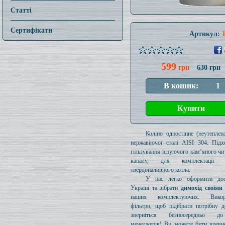
Статті
Сертифікати
Артикул:
599
грн
630 грн
Коліно одностінне (неутеплен
нержавіючої сталі AISI 304. Підх
гільзування існуючого кам’яного чи
каналу, для комплектації 
твердопаливного котла.
У нас легко оформити дос
Україні та зібрати
димохід своїми
наших комплектуючих. Викори
фільтри, щоб підібрати потрібну д
зверніться безпосередньо 
менеджерів! Ви можете бути впевн