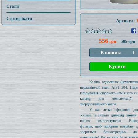
Статті
Сертифікати
Артикул:
556
грн
585 грн
Коліно одностінне (неутеплен
нержавіючої сталі AISI 304. Підх
гільзування існуючого кам’яного чи
каналу, для комплектації 
твердопаливного котла.
У нас легко оформити дос
Україні та зібрати
димохід своїми
наших комплектуючих. Викори
фільтри, щоб підібрати потрібну д
зверніться безпосередньо 
менеджерів! Ви можете бути впевн