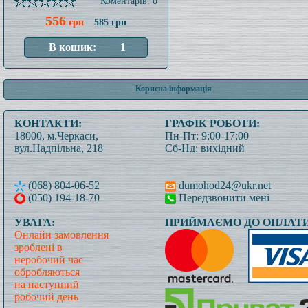
Коментарів: 0
556
грн
585 грн
Корисна інформація
КОНТАКТИ:
ГРАФІК РОБОТИ:
18000, м.Черкаси,
Пн-Пт: 9:00-17:00
вул.Надпільна, 218
Сб-Нд: вихідний
(068) 804-06-52
dumohod24@ukr.net
(050) 194-18-70
Передзвонити мені
УВАГА:
ПРИЙМАЄМО ДО ОПЛАТИ
Онлайн замовлення
зроблені в
неробочий час
обробляються
на наступний
робочий день