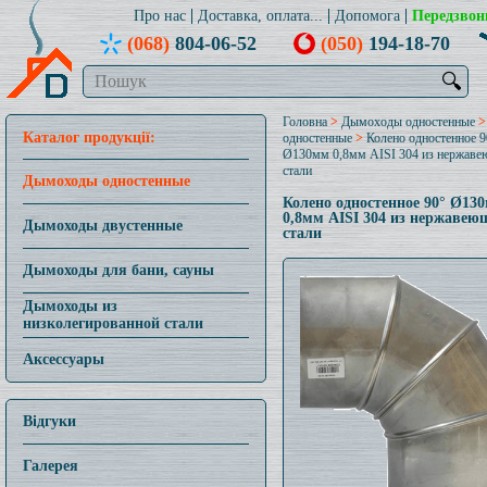
Про нас
Доставка, оплата...
Допомога
Передзвон
(068)
804-06-52
(050)
194-18-70
🔍
Головна
>
Дымоходы одностенные
Каталог продукції:
одностенные
>
Колено одностенное 9
Ø130мм 0,8мм AISI 304 из нержав
стали
Дымоходы одностенные
Колено одностенное 90° Ø13
0,8мм AISI 304 из нержавею
Дымоходы двустенные
стали
Дымоходы для бани, сауны
Дымоходы из
низколегированной стали
Аксессуары
Відгуки
Галерея