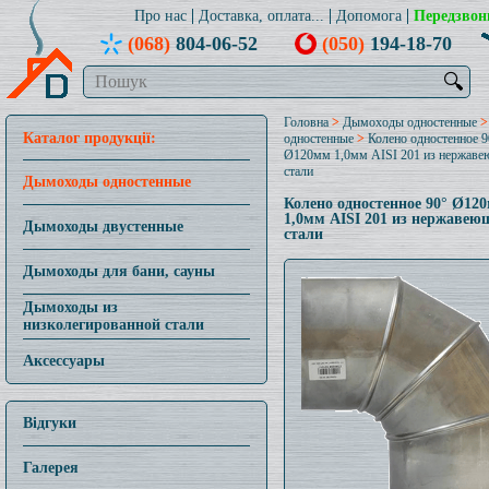
Про нас
Доставка, оплата...
Допомога
Передзвон
(068)
804-06-52
(050)
194-18-70
🔍
Головна
>
Дымоходы одностенные
Каталог продукції:
одностенные
>
Колено одностенное 9
Ø120мм 1,0мм AISI 201 из нержав
стали
Дымоходы одностенные
Колено одностенное 90° Ø12
1,0мм AISI 201 из нержавею
Дымоходы двустенные
стали
Дымоходы для бани, сауны
Дымоходы из
низколегированной стали
Аксессуары
Відгуки
Галерея