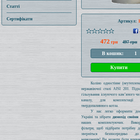
Статті
Сертифікати
Артикул:
472
грн
497 грн
Коліно одностінне (неутеплен
нержавіючої сталі AISI 201. Підх
гільзування існуючого кам’яного чи
каналу, для комплектації 
твердопаливного котла.
У нас легко оформити дос
Україні та зібрати
димохід своїми
наших комплектуючих. Викори
фільтри, щоб підібрати потрібну д
зверніться безпосередньо 
менеджерів! Ви можете бути впевн