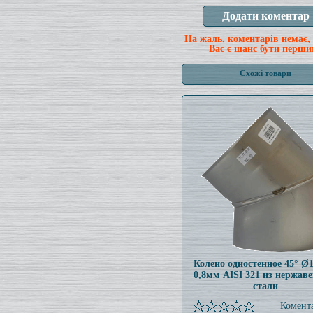
На жаль, коментарів немає,
Вас є шанс бути перши
Схожі товари
Колено одностенное 45° Ø
0,8мм AISI 321 из нержав
стали
Комента