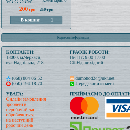
Коментарів: 0
200
грн
210 грн
Корисна інформація
КОНТАКТИ:
ГРАФІК РОБОТИ:
18000, м.Черкаси,
Пн-Пт: 9:00-17:00
вул.Надпільна, 218
Сб-Нд: вихідний
(068) 804-06-52
dumohod24@ukr.net
(050) 194-18-70
Передзвонити мені
УВАГА:
ПРИЙМАЄМО ДО ОПЛАТИ
Онлайн замовлення
зроблені в
неробочий час
обробляються
на наступний
робочий день