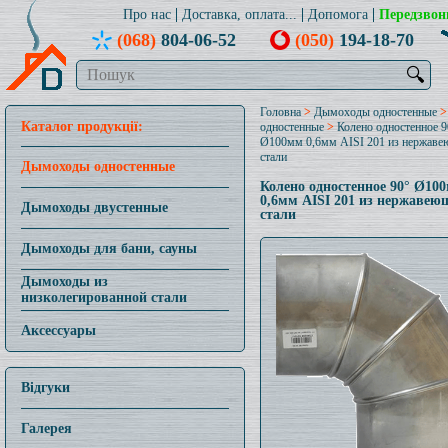
Про нас
Доставка, оплата...
Допомога
Передзвон
(068)
804-06-52
(050)
194-18-70
🔍
Головна
>
Дымоходы одностенные
Каталог продукції:
одностенные
>
Колено одностенное 9
Ø100мм 0,6мм AISI 201 из нержав
стали
Дымоходы одностенные
Колено одностенное 90° Ø10
0,6мм AISI 201 из нержавею
Дымоходы двустенные
стали
Дымоходы для бани, сауны
Дымоходы из
низколегированной стали
Аксессуары
Відгуки
Галерея