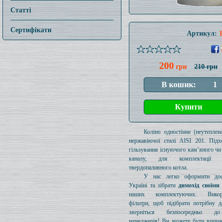
Статті
Сертифікати
Артикул:
200
грн
210 грн
Коліно одностінне (неутеплен
нержавіючої сталі AISI 201. Підх
гільзування існуючого кам’яного чи
каналу, для комплектації 
твердопаливного котла.
У нас легко оформити дос
Україні та зібрати
димохід своїми
наших комплектуючих. Викори
фільтри, щоб підібрати потрібну д
зверніться безпосередньо 
менеджерів! Ви можете бути впевн