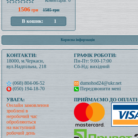
Коментарів: 0
1506
грн
1585 грн
Корисна інформація
КОНТАКТИ:
ГРАФІК РОБОТИ:
18000, м.Черкаси,
Пн-Пт: 9:00-17:00
вул.Надпільна, 218
Сб-Нд: вихідний
(068) 804-06-52
dumohod24@ukr.net
(050) 194-18-70
Передзвонити мені
УВАГА:
ПРИЙМАЄМО ДО ОПЛАТИ
Онлайн замовлення
зроблені в
неробочий час
обробляються
на наступний
робочий день