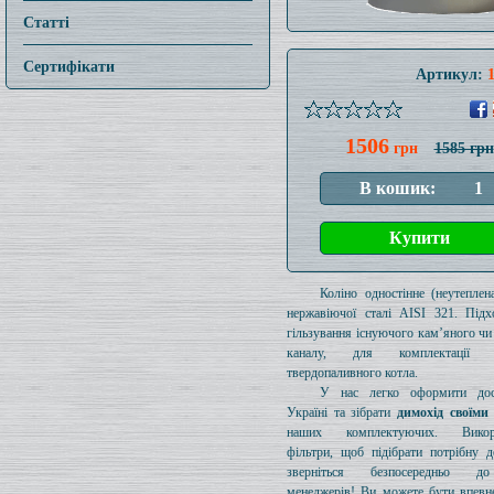
Статті
Сертифікати
Артикул:
1506
грн
1585 грн
Коліно одностінне (неутеплен
нержавіючої сталі AISI 321. Підх
гільзування існуючого кам’яного чи
каналу, для комплектації 
твердопаливного котла.
У нас легко оформити дос
Україні та зібрати
димохід своїми
наших комплектуючих. Викори
фільтри, щоб підібрати потрібну д
зверніться безпосередньо 
менеджерів! Ви можете бути впевн