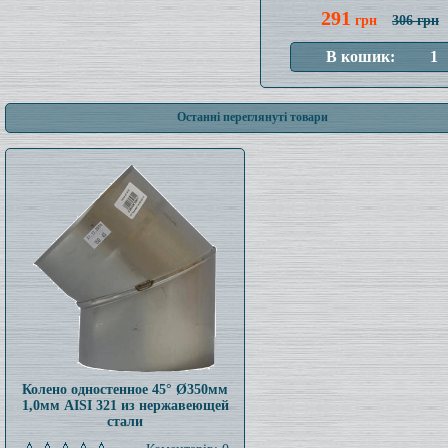
291
грн
306 грн
Останні переглянуті товари
Колено одностенное 45° Ø350мм
1,0мм AISI 321 из нержавеющей
стали