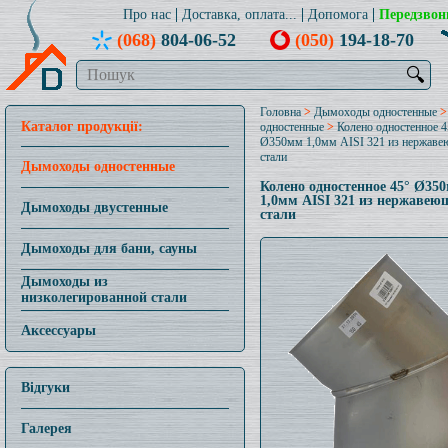
Про нас
Доставка, оплата...
Допомога
Передзвон
(068)
804-06-52
(050)
194-18-70
🔍
Головна
>
Дымоходы одностенные
Каталог продукції:
одностенные
>
Колено одностенное 4
Ø350мм 1,0мм AISI 321 из нержав
стали
Дымоходы одностенные
Колено одностенное 45° Ø35
1,0мм AISI 321 из нержавею
Дымоходы двустенные
стали
Дымоходы для бани, сауны
Дымоходы из
низколегированной стали
Аксессуары
Відгуки
Галерея