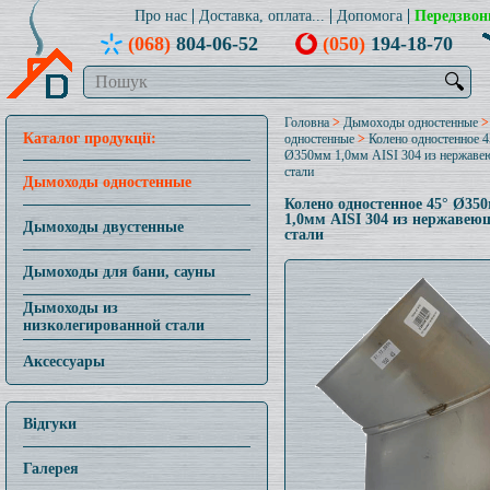
Про нас
Доставка, оплата...
Допомога
Передзвон
(068)
804-06-52
(050)
194-18-70
🔍
Головна
>
Дымоходы одностенные
Каталог продукції:
одностенные
>
Колено одностенное 4
Ø350мм 1,0мм AISI 304 из нержав
стали
Дымоходы одностенные
Колено одностенное 45° Ø35
1,0мм AISI 304 из нержавею
Дымоходы двустенные
стали
Дымоходы для бани, сауны
Дымоходы из
низколегированной стали
Аксессуары
Відгуки
Галерея