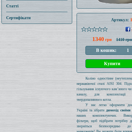
Статті
Сертифікати
Артикул:
1340
грн
1410 грн
Коліно одностінне (неутеплен
нержавіючої сталі AISI 304. Підх
гільзування існуючого кам’яного чи
каналу, для комплектації 
твердопаливного котла.
У нас легко оформити дос
Україні та зібрати
димохід своїми
наших комплектуючих. Викори
фільтри, щоб підібрати потрібну д
зверніться безпосередньо 
менеджерів! Ви можете бути впевн