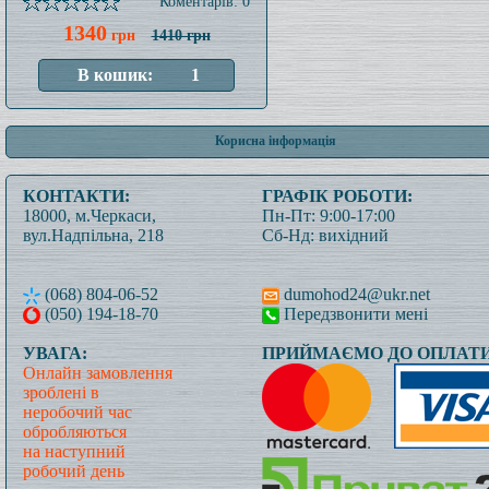
Коментарів: 0
1340
грн
1410 грн
Корисна інформація
КОНТАКТИ:
ГРАФІК РОБОТИ:
18000, м.Черкаси,
Пн-Пт: 9:00-17:00
вул.Надпільна, 218
Сб-Нд: вихідний
(068) 804-06-52
dumohod24@ukr.net
(050) 194-18-70
Передзвонити мені
УВАГА:
ПРИЙМАЄМО ДО ОПЛАТИ
Онлайн замовлення
зроблені в
неробочий час
обробляються
на наступний
робочий день