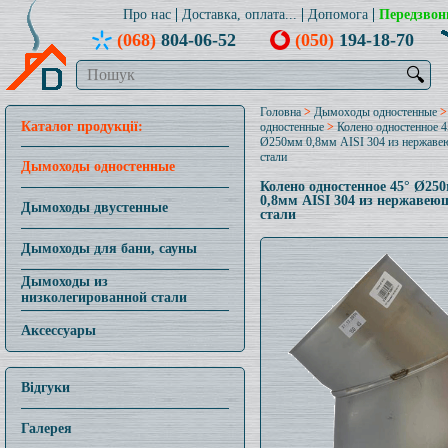
Про нас
Доставка, оплата...
Допомога
Передзвон
(068)
804-06-52
(050)
194-18-70
🔍
Головна
>
Дымоходы одностенные
Каталог продукції:
одностенные
>
Колено одностенное 4
Ø250мм 0,8мм AISI 304 из нержав
стали
Дымоходы одностенные
Колено одностенное 45° Ø25
0,8мм AISI 304 из нержавею
Дымоходы двустенные
стали
Дымоходы для бани, сауны
Дымоходы из
низколегированной стали
Аксессуары
Відгуки
Галерея