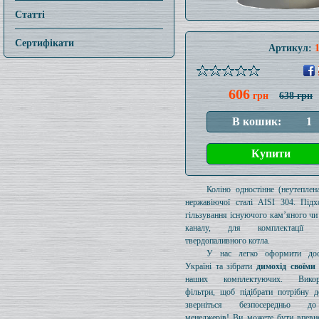
Статті
Сертифікати
Артикул:
606
грн
638 грн
Коліно одностінне (неутеплен
нержавіючої сталі AISI 304. Підх
гільзування існуючого кам’яного чи
каналу, для комплектації 
твердопаливного котла.
У нас легко оформити дос
Україні та зібрати
димохід своїми
наших комплектуючих. Викори
фільтри, щоб підібрати потрібну д
зверніться безпосередньо 
менеджерів! Ви можете бути впевн