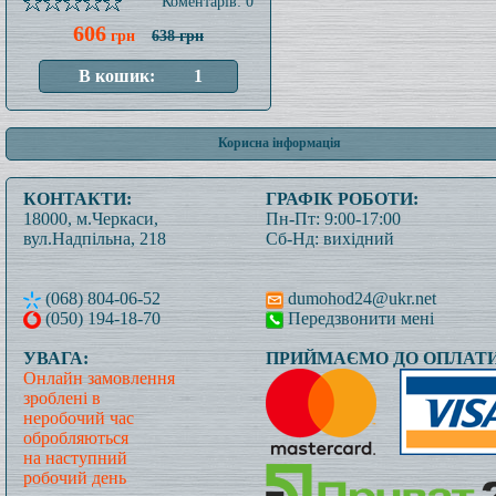
Коментарів: 0
606
грн
638 грн
Корисна інформація
КОНТАКТИ:
ГРАФІК РОБОТИ:
18000, м.Черкаси,
Пн-Пт: 9:00-17:00
вул.Надпільна, 218
Сб-Нд: вихідний
(068) 804-06-52
dumohod24@ukr.net
(050) 194-18-70
Передзвонити мені
УВАГА:
ПРИЙМАЄМО ДО ОПЛАТИ
Онлайн замовлення
зроблені в
неробочий час
обробляються
на наступний
робочий день