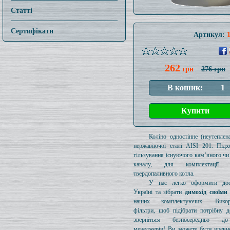
Статті
Сертифікати
Артикул:
262
грн
276 грн
Коліно одностінне (неутеплен
нержавіючої сталі AISI 201. Підх
гільзування існуючого кам’яного чи
каналу, для комплектації 
твердопаливного котла.
У нас легко оформити дос
Україні та зібрати
димохід своїми
наших комплектуючих. Викори
фільтри, щоб підібрати потрібну д
зверніться безпосередньо 
менеджерів! Ви можете бути впевн