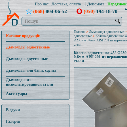
Про нас
Доставка, оплата...
Допомога
Передзвон
(068)
804-06-52
(050)
194-18-70
🔍
Головна
>
Дымоходы одностенные
Каталог продукції:
одностенные
>
Колено одностенное 4
Ø230мм 0,6мм AISI 201 из нержав
стали
Дымоходы одностенные
Колено одностенное 45° Ø23
0,6мм AISI 201 из нержавею
Дымоходы двустенные
стали
Дымоходы для бани, сауны
Дымоходы из
низколегированной стали
Аксессуары
Відгуки
Галерея