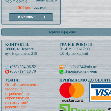
Коментарів: 0
262
грн
276 грн
Корисна інформація
КОНТАКТИ:
ГРАФІК РОБОТИ:
18000, м.Черкаси,
Пн-Пт: 9:00-17:00
вул.Надпільна, 218
Сб-Нд: вихідний
(068) 804-06-52
dumohod24@ukr.net
(050) 194-18-70
Передзвонити мені
УВАГА:
ПРИЙМАЄМО ДО ОПЛАТИ
Онлайн замовлення
зроблені в
неробочий час
обробляються
на наступний
робочий день