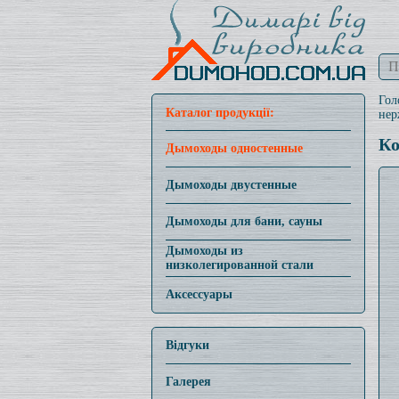
Гол
Каталог продукції:
нер
Ко
Дымоходы одностенные
Дымоходы двустенные
Дымоходы для бани, сауны
Дымоходы из
низколегированной стали
Аксессуары
Відгуки
Галерея