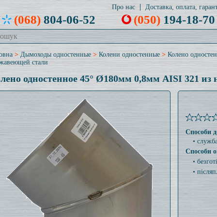
Про нас
Доставка, оплата, гарант
(068)
804-06-52
(050)
194-18-70
овна
>
Дымоходы одностенные
>
Колени одностенные
>
Колено одностен
жавеющей стали
лено одностенное 45° Ø180мм 0,8мм AISI 321 из
Способи д
• служб
Способи о
• безго
• післяп