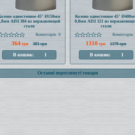
Колено одностенное 45° Ø150мм
Колено одностенное 45° Ø400м
0,8мм AISI 304 из нержавеющей
0,8мм AISI 321 из нержавеюще
стали
стали
Коментарів: 0
Коментарів:
364
1310
грн
383 грн
грн
1379 грн
Останні переглянуті товари