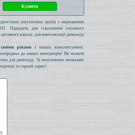
одностінне (неутеплена труба) з нержавіючої
321. Підходить для гільзування існуючого
 цегляного каналу, для комплектації димоходу
 своїми руками
з наших комплектуючих.
езпосередньо до наших менеджерів! Ви можете
коліна для димоходу. За можливими знижками
одукції та гарний сервіс!