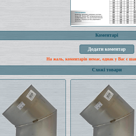
Коментарі
На жаль, коментарів немає, однак у Вас є ша
Схожі товари