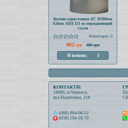
Колено одностенное 45° Ø180мм
0,8мм AISI 321 из нержавеющей
стали
Коментарів: 0
462
грн
486 грн
КОНТАКТИ:
Г
18000, м.Черкаси,
Пн
вул.Надпільна, 218
Сб
(068) 804-06-52
(050) 194-18-70