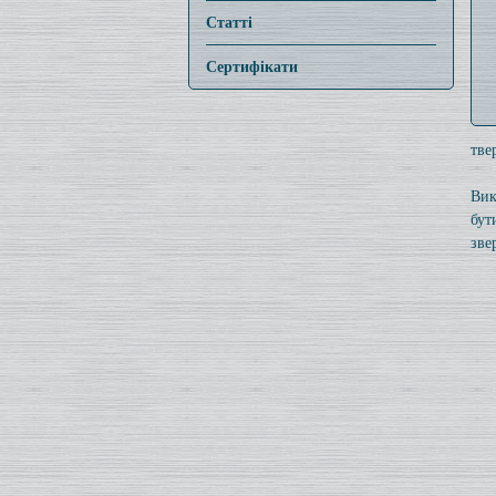
Статті
Сертифікати
тве
Вик
бут
зве