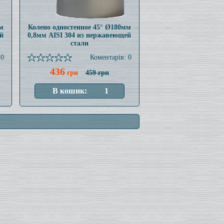
м
Колено одностенное 45° Ø180мм
й
0,8мм AISI 304 из нержавеющей
стали
 0
Коментарів: 0
436
грн
459 грн