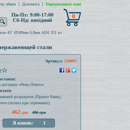
ія, обмін
Допомога
Передзвонити мені
Пн-Пт: 9:00-17:00
0
Сб-Нд: вихідний
🔍
ное 45° Ø180мм 0,8мм AISI 321 из
 нержавеющей стали
Артикул:
120093
оставки:
а доставки «Нова Пошта».
плати:
тівковий розрахунок (Приват Банк);
лата (оплата при отриманні).
462
грн
486 грн