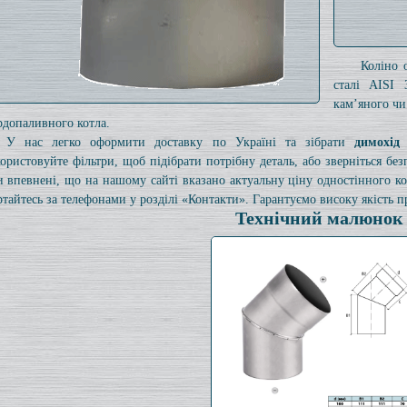
Коліно 
сталі AISI 
кам’яного чи
рдопаливного котла.
У нас легко оформити доставку по Україні та зібрати
димохід
ористовуйте фільтри, щоб підібрати потрібну деталь, або зверніться б
и впевнені, що на нашому сайті вказано актуальну ціну одностінного 
ртайтесь за телефонами у розділі «Контакти». Гарантуємо високу якість пр
Технічний малюнок