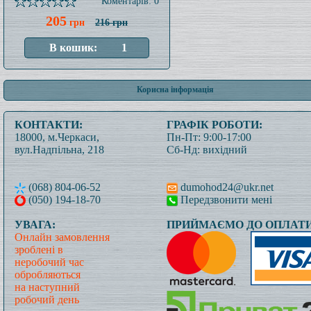
Коментарів: 0
205
грн
216 грн
Корисна інформація
КОНТАКТИ:
ГРАФІК РОБОТИ:
18000, м.Черкаси,
Пн-Пт: 9:00-17:00
вул.Надпільна, 218
Сб-Нд: вихідний
(068) 804-06-52
dumohod24@ukr.net
(050) 194-18-70
Передзвонити мені
УВАГА:
ПРИЙМАЄМО ДО ОПЛАТИ
Онлайн замовлення
зроблені в
неробочий час
обробляються
на наступний
робочий день