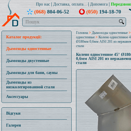
Про нас
Доставка, оплата...
Допомога
Передзвон
(068)
804-06-52
(050)
194-18-70
🔍
Головна
>
Дымоходы одностенные
Каталог продукції:
одностенные
>
Колено одностенное 4
Ø180мм 0,6мм AISI 201 из нержав
стали
Дымоходы одностенные
Колено одностенное 45° Ø18
0,6мм AISI 201 из нержавею
Дымоходы двустенные
стали
Дымоходы для бани, сауны
Дымоходы из
низколегированной стали
Аксессуары
Відгуки
Галерея