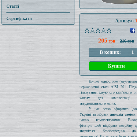
Статті
Сертифікати
Артикул:
205
грн
216 грн
Коліно одностінне (неутеплен
нержавіючої сталі AISI 201. Підх
гільзування існуючого кам’яного чи
каналу, для комплектації 
твердопаливного котла.
У нас легко оформити дос
Україні та зібрати
димохід своїми
наших комплектуючих. Викори
фільтри, щоб підібрати потрібну д
зверніться безпосередньо 
менеджерів! Ви можете бути впевн