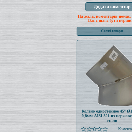
На жаль, коментарів немає,
Вас є шанс бути перши
Схожі товари
Колено одностенное 45° Ø
0,8мм AISI 321 из нержав
стали
Комента