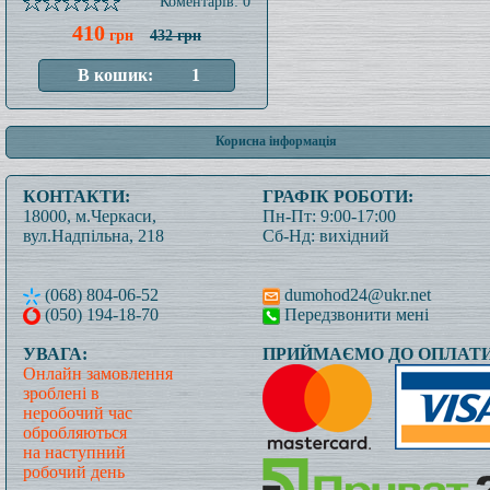
Коментарів: 0
410
грн
432 грн
Корисна інформація
КОНТАКТИ:
ГРАФІК РОБОТИ:
18000, м.Черкаси,
Пн-Пт: 9:00-17:00
вул.Надпільна, 218
Сб-Нд: вихідний
(068) 804-06-52
dumohod24@ukr.net
(050) 194-18-70
Передзвонити мені
УВАГА:
ПРИЙМАЄМО ДО ОПЛАТИ
Онлайн замовлення
зроблені в
неробочий час
обробляються
на наступний
робочий день