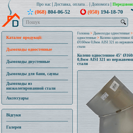
Про нас
Доставка, оплата...
Допомога
Передзвон
(068)
804-06-52
(050)
194-18-70
🔍
Головна
>
Дымоходы одностенные
Каталог продукції:
одностенные
>
Колено одностенное 4
Ø160мм 0,8мм AISI 321 из нержав
стали
Дымоходы одностенные
Колено одностенное 45° Ø16
0,8мм AISI 321 из нержавею
Дымоходы двустенные
стали
Дымоходы для бани, сауны
Дымоходы из
низколегированной стали
Аксессуары
Відгуки
Галерея