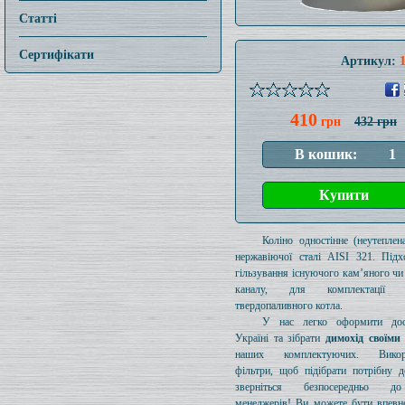
Статті
Сертифікати
Артикул:
410
грн
432 грн
Коліно одностінне (неутеплен
нержавіючої сталі AISI 321. Підх
гільзування існуючого кам’яного чи
каналу, для комплектації 
твердопаливного котла.
У нас легко оформити дос
Україні та зібрати
димохід своїми
наших комплектуючих. Викори
фільтри, щоб підібрати потрібну д
зверніться безпосередньо 
менеджерів! Ви можете бути впевн