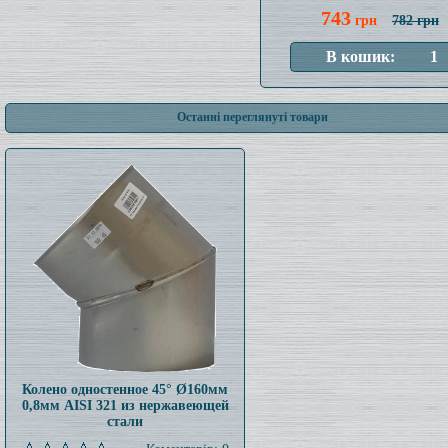
743
грн
782 грн
Останні переглянуті товари
Колено одностенное 45° Ø160мм
0,8мм AISI 321 из нержавеющей
стали