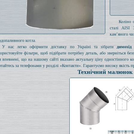
Коліно 
сталі AISI 
кам’яного чи
рдопаливного котла.
У нас легко оформити доставку по Україні та зібрати
димохід
ористовуйте фільтри, щоб підібрати потрібну деталь, або зверніться б
и впевнені, що на нашому сайті вказано актуальну ціну одностінного 
ртайтесь за телефонами у розділі «Контакти». Гарантуємо високу якість пр
Технічний малюнок