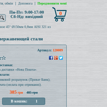
ія, обмін
Допомога
Передзвонити мені
Пн-Пт: 9:00-17:00
0
Сб-Нд: вихідний
🔍
ное 45° Ø150мм 0,8мм AISI 321 из
 нержавеющей стали
Артикул:
120089
оставки:
а доставки «Нова Пошта».
плати:
тівковий розрахунок (Приват Банк);
лата (оплата при отриманні).
385
грн
405 грн