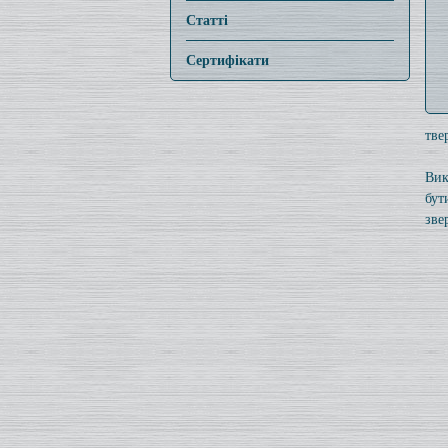
Статті
Сертифікати
тве
Вик
бут
зве