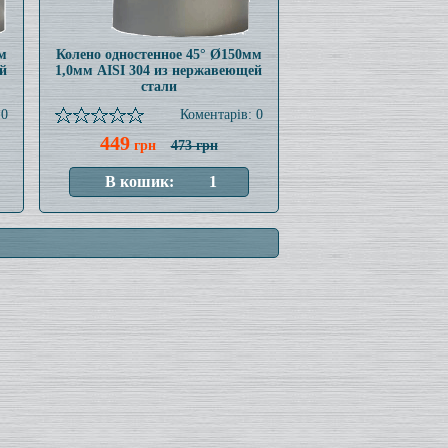
м
Колено одностенное 45° Ø150мм
й
1,0мм AISI 304 из нержавеющей
стали
 0
Коментарів: 0
449
грн
473 грн