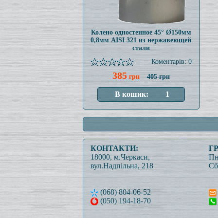
Колено одностенное 45° Ø150мм
0,8мм AISI 321 из нержавеющей
стали
Коментарів: 0
385
грн
405 грн
КОНТАКТИ:
Г
18000, м.Черкаси,
Пн
вул.Надпільна, 218
Сб
(068) 804-06-52
(050) 194-18-70