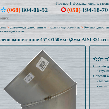
Про нас
Доставка, оплата, гарант
(068)
804-06-52
(050)
194-18-70
овна
>
Дымоходы одностенные
>
Колени одностенные
>
Колено одностен
жавеющей стали
лено одностенное 45° Ø150мм 0,8мм AISI 321 из
Способи д
• служб
Способи о
• безго
• післяп