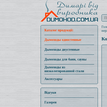
Гол
Каталог продукції:
нер
Ко
Дымоходы одностенные
Дымоходы двустенные
Дымоходы для бани, сауны
Дымоходы из
низколегированной стали
Аксессуары
Відгуки
Галерея