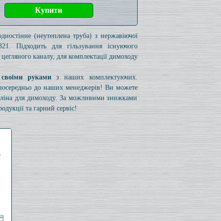
одностінне (неутеплена труба) з нержавіючої
321. Підходить для гільзування існуючого
 цегляного каналу, для комплектації димоходу
 своїми руками
з наших комплектуючих.
езпосередньо до наших менеджерів! Ви можете
коліна для димоходу. За можливими знижками
одукції та гарний сервіс!