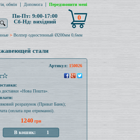
ія, обмін
Допомога
Передзвонити мені
Пн-Пт: 9:00-17:00
0
Сб-Нд: вихідний
🔍
нные
>
Волпер одностенный Ø200мм 0,6мм
ержавеющей стали
Артикул:
150026
оставки:
а доставки «Нова Пошта».
плати:
тівковий розрахунок (Приват Банк);
лата (оплата при отриманні).
1240
грн