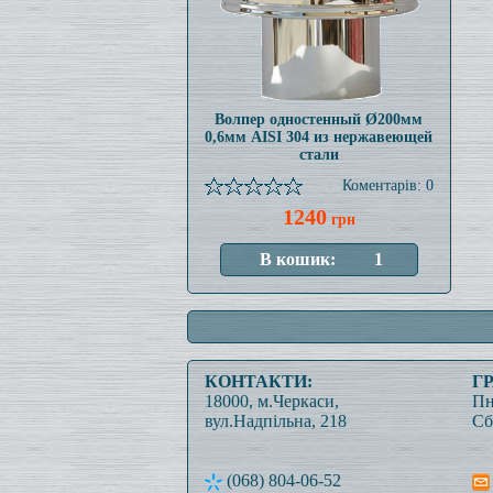
Волпер одностенный Ø200мм
0,6мм AISI 304 из нержавеющей
стали
Коментарів: 0
1240
грн
КОНТАКТИ:
Г
18000, м.Черкаси,
Пн
вул.Надпільна, 218
Сб
(068) 804-06-52