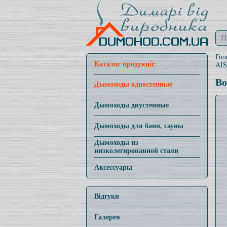
Гол
Каталог продукції:
AIS
Во
Дымоходы одностенные
Дымоходы двустенные
Дымоходы для бани, сауны
Дымоходы из
низколегированной стали
Аксессуары
Відгуки
Галерея