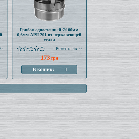
Грибок одностенный Ø100мм
й
0,6мм AISI 201 из нержавеющей
стали
 0
Коментарів: 0
173
грн