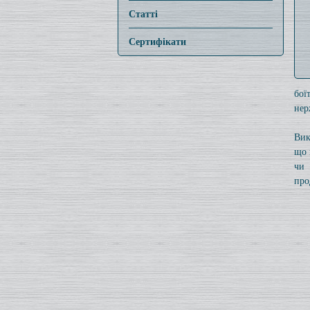
Статті
Сертифікати
бої
нер
Вик
що 
чи 
про