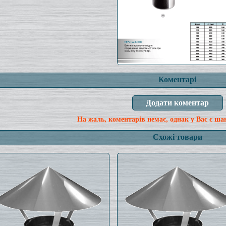
Коментарі
На жаль, коментарів немає, однак у Вас є ша
Схожі товари