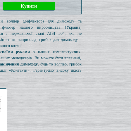
кий волпер (дефлектор) для димоходу та
 флюгер нашого виробництва (Україна)
ься з нержавіючої сталі AISI 304, яка не
акінчення, наприклад, грибок для димоходу з
вного котла.
 своїми руками
з наших комплектуючих.
 наших менеджерів. Ви можете бути впевнені,
закінчення димоходу
, будь то волпер, грибок
лі «Контакти». Гарантуємо високу якість