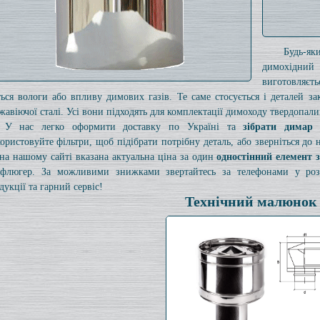
Будь-я
димохідний
виготовляєт
ться вологи або впливу димових газів. Те саме стосується і деталей з
жавіючої сталі. Усі вони підходять для комплектації димоходу твердопали
У нас легко оформити доставку по Україні та
зібрати димар
ористовуйте фільтри, щоб підібрати потрібну деталь, або зверніться до
на нашому сайті вказана актуальна ціна за один
одностінний елемент 
флюгер. За можливими знижками звертайтесь за телефонами у розді
дукції та гарний сервіс!
Технічний малюнок