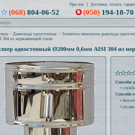
Про нас
Доставка, оплата, гарант
(068)
804-06-52
(050)
194-18-70
овна
>
Дымоходы одностенные
>
Элементы окончания дымохода односте
I 304 из нержавеющей стали
лпер одностенный Ø200мм 0,6мм AISI 304 из н
Способи д
• служб
Способи о
• безго
• післяп