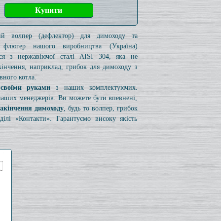
кий волпер (дефлектор) для димоходу та
 флюгер нашого виробництва (Україна)
ься з нержавіючої сталі AISI 304, яка не
акінчення, наприклад, грибок для димоходу з
вного котла.
 своїми руками
з наших комплектуючих.
 наших менеджерів. Ви можете бути впевнені,
закінчення димоходу
, будь то волпер, грибок
лі «Контакти». Гарантуємо високу якість