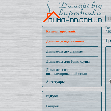
Гол
Каталог продукції:
AIS
Гр
Дымоходы одностенные
Дымоходы двустенные
Дымоходы для бани, сауны
Дымоходы из
низколегированной стали
Аксессуары
Відгуки
Галерея