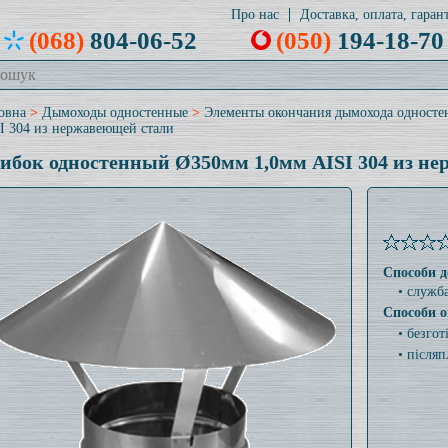
Про нас
Доставка, оплата, гарант
(068)
804-06-52
(050)
194-18-70
овна
>
Дымоходы одностенные
>
Элементы окончания дымохода односте
I 304 из нержавеющей стали
ибок одностенный Ø350мм 1,0мм AISI 304 из н
Способи д
• служб
Способи о
• безго
• післяп