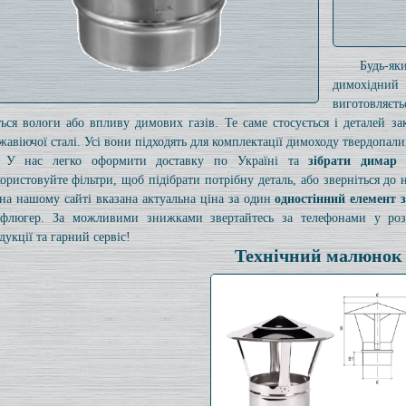
Будь-я
димохідний
виготовляєт
ться вологи або впливу димових газів. Те саме стосується і деталей з
жавіючої сталі. Усі вони підходять для комплектації димоходу твердопали
У нас легко оформити доставку по Україні та
зібрати димар
ористовуйте фільтри, щоб підібрати потрібну деталь, або зверніться до
на нашому сайті вказана актуальна ціна за один
одностінний елемент 
флюгер. За можливими знижками звертайтесь за телефонами у розді
дукції та гарний сервіс!
Технічний малюнок