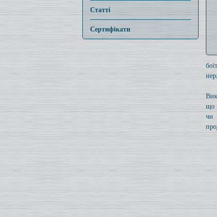
Статті
Сертифікати
бої
нер
Вик
що 
чи 
про