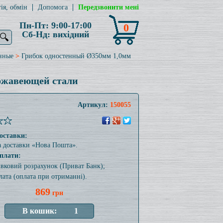
ія, обмін
Допомога
Передзвонити мені
Пн-Пт: 9:00-17:00
0
Сб-Нд: вихідний
🔍
нные
>
Грибок одностенный Ø350мм 1,0мм
ержавеющей стали
Артикул:
150055
оставки:
а доставки «Нова Пошта».
плати:
тівковий розрахунок (Приват Банк);
лата (оплата при отриманні).
869
грн