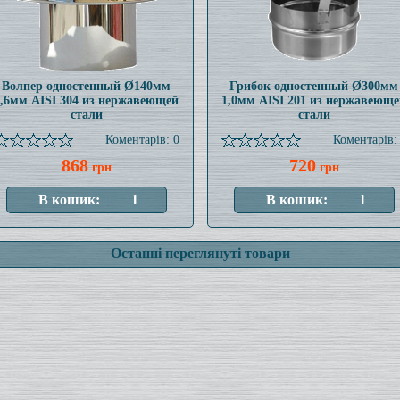
Волпер одностенный Ø140мм
Грибок одностенный Ø300мм
0,6мм AISI 304 из нержавеющей
1,0мм AISI 201 из нержавеюще
стали
стали
Коментарів: 0
Коментарів:
868
720
грн
грн
Останні переглянуті товари