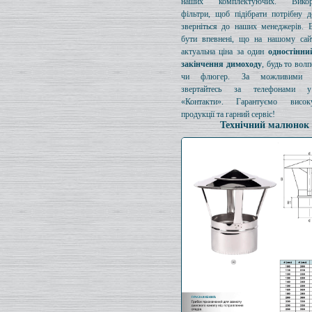
наших комплектуючих. Викори
фільтри, щоб підібрати потрібну д
зверніться до наших менеджерів. 
бути впевнені, що на нашому сайт
актуальна ціна за один
одностінни
закінчення димоходу
, будь то вол
чи флюгер. За можливими з
звертайтесь за телефонами у
«Контакти». Гарантуємо висок
продукції та гарний сервіс!
Технічний малюнок