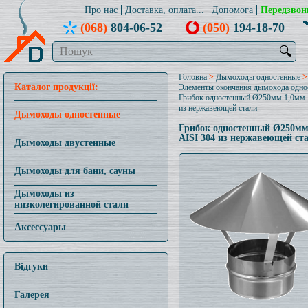
Про нас
Доставка, оплата...
Допомога
Передзвон
(068)
804-06-52
(050)
194-18-70
🔍
Головна
>
Дымоходы одностенные
>
Каталог продукції:
Элементы окончания дымохода одно
Грибок одностенный Ø250мм 1,0мм 
из нержавеющей стали
Дымоходы одностенные
Грибок одностенный Ø250мм
AISI 304 из нержавеющей ст
Дымоходы двустенные
Дымоходы для бани, сауны
Дымоходы из
низколегированной стали
Аксессуары
Відгуки
Галерея