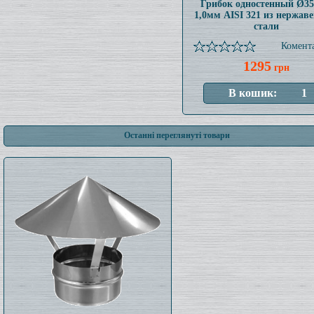
Грибок одностенный Ø3
1,0мм AISI 321 из нержав
стали
Комента
1295
грн
Останні переглянуті товари