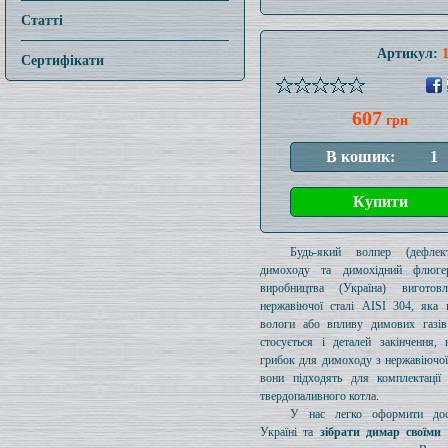
Статті
Артикул:
Сертифікати
607
грн
Будь-який волпер (дефлек
димоходу та димохідний флюге
виробництва (Україна) виготов
нержавіючої сталі AISI 304, яка 
вологи або впливу димових газів
стосується і деталей закінчення, 
грибок для димоходу з нержавіючої 
вони підходять для комплектації
твердопаливного котла.
У нас легко оформити дос
Україні та
зібрати димар своїми