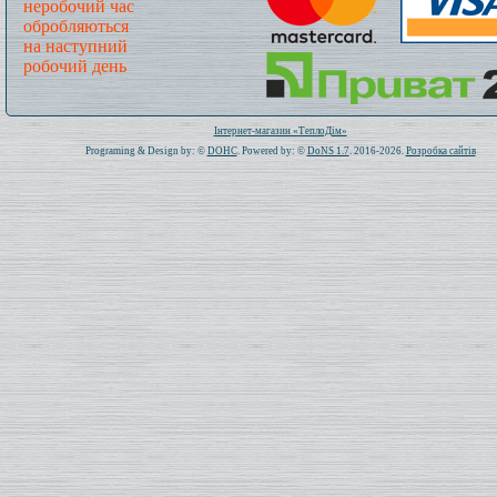
неробочий час
обробляються
на наступний
робочий день
Всього: 1020745 Сьогодні: 362
Інтернет-магазин «ТеплоДім»
Programing & Design by: ©
DOHC
. Powered by: ©
DoNS 1.7
. 2016-2026.
Розробка сайтів