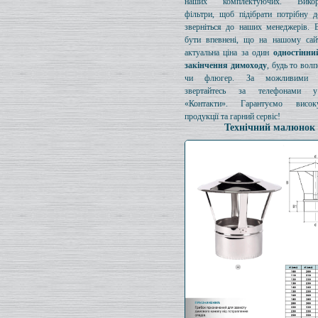
наших комплектуючих. Викори
фільтри, щоб підібрати потрібну д
зверніться до наших менеджерів. 
бути впевнені, що на нашому сайт
актуальна ціна за один
одностінни
закінчення димоходу
, будь то вол
чи флюгер. За можливими з
звертайтесь за телефонами у
«Контакти». Гарантуємо висок
продукції та гарний сервіс!
Технічний малюнок