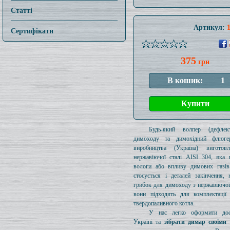
Статті
Артикул:
Сертифікати
375
грн
Будь-який волпер (дефлек
димоходу та димохідний флюге
виробництва (Україна) виготов
нержавіючої сталі AISI 304, яка 
вологи або впливу димових газів
стосується і деталей закінчення, 
грибок для димоходу з нержавіючої 
вони підходять для комплектації
твердопаливного котла.
У нас легко оформити дос
Україні та
зібрати димар своїми