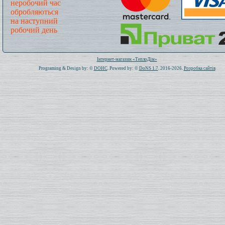
неробочий час
обробляються
на наступний
робочий день
Всього: 1020634 Сьогодні: 251
Інтернет-магазин «ТеплоДім»
Programing & Design by: ©
DOHC
. Powered by: ©
DoNS 1.7
. 2016-2026.
Розробка сайтів