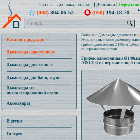
Про нас
Доставка, оплата...
Допомога
Передзвон
(068)
804-06-52
(050)
194-18-70
🔍
Головна
>
Дымоходы одностенные
>
Каталог продукції:
Элементы окончания дымохода одно
Грибок одностенный Ø140мм 1,0мм 
из нержавеющей стали
Дымоходы одностенные
Грибок одностенный Ø140мм
AISI 304 из нержавеющей ст
Дымоходы двустенные
Дымоходы для бани, сауны
Дымоходы из
низколегированной стали
Аксессуары
Відгуки
Галерея