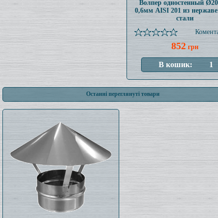
Волпер одностенный Ø2
0,6мм AISI 201 из нержав
стали
Комента
852
грн
Останні переглянуті товари