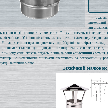
Будь-я
димохідний
виготовляєт
ться вологи або впливу димових газів. Те саме стосується і деталей з
жавіючої сталі. Усі вони підходять для комплектації димоходу твердопали
У нас легко оформити доставку по Україні та
зібрати димар
ористовуйте фільтри, щоб підібрати потрібну деталь, або зверніться до
на нашому сайті вказана актуальна ціна за один
одностінний елемент 
флюгер. За можливими знижками звертайтесь за телефонами у розді
дукції та гарний сервіс!
Технічний малюнок