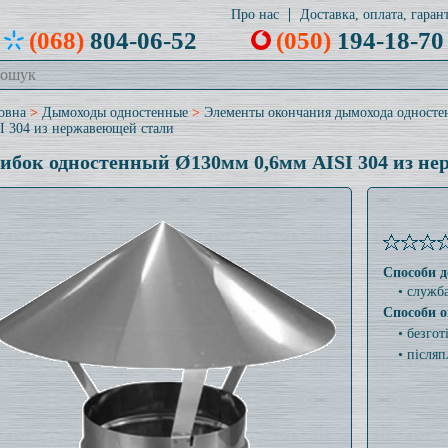
Про нас
Доставка, оплата, гарант
(068)
804-06-52
(050)
194-18-70
овна
>
Дымоходы одностенные
>
Элементы окончания дымохода односте
I 304 из нержавеющей стали
ибок одностенный Ø130мм 0,6мм AISI 304 из н
Способи д
• служб
Способи о
• безго
• післяп