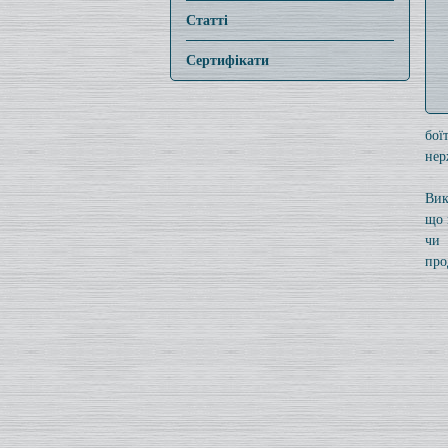
Статті
Сертифікати
бої
нер
Вик
що 
чи 
про