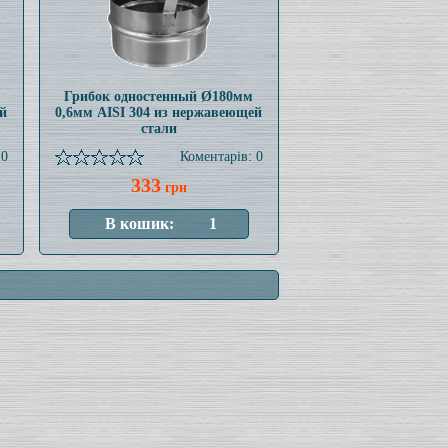
Грибок одностенный Ø180мм
й
0,6мм AISI 304 из нержавеющей
стали
 0
Коментарів: 0
333
грн