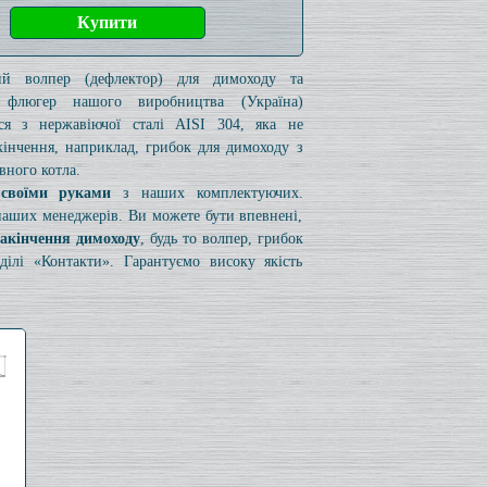
кий волпер (дефлектор) для димоходу та
 флюгер нашого виробництва (Україна)
ься з нержавіючої сталі AISI 304, яка не
акінчення, наприклад, грибок для димоходу з
вного котла.
 своїми руками
з наших комплектуючих.
 наших менеджерів. Ви можете бути впевнені,
закінчення димоходу
, будь то волпер, грибок
лі «Контакти». Гарантуємо високу якість