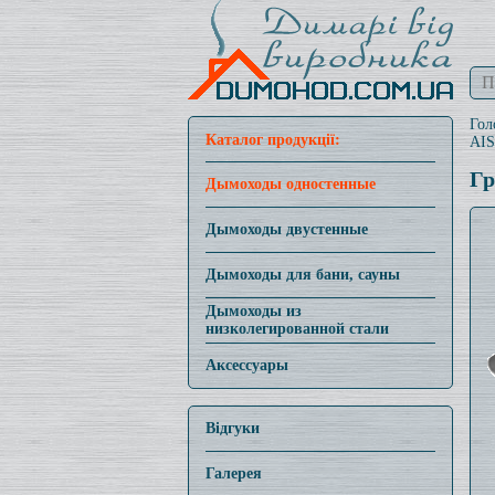
Гол
Каталог продукції:
AIS
Гр
Дымоходы одностенные
Дымоходы двустенные
Дымоходы для бани, сауны
Дымоходы из
низколегированной стали
Аксессуары
Відгуки
Галерея