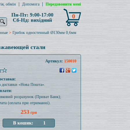
ія, обмін
Допомога
Передзвонити мені
Пн-Пт: 9:00-17:00
0
Сб-Нд: вихідний
🔍
нные
>
Грибок одностенный Ø130мм 0,6мм
ержавеющей стали
Артикул:
150010
оставки:
а доставки «Нова Пошта».
плати:
тівковий розрахунок (Приват Банк);
лата (оплата при отриманні).
253
грн