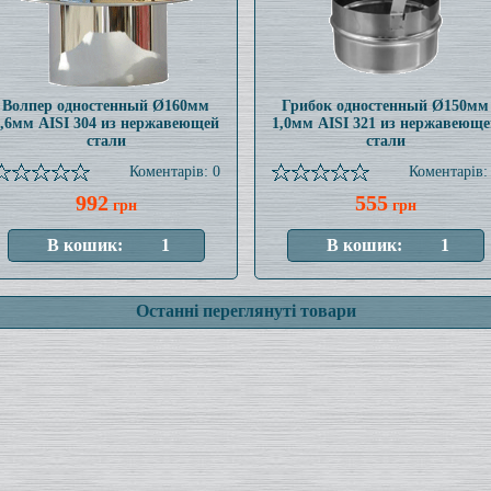
Волпер одностенный Ø160мм
Грибок одностенный Ø150мм
0,6мм AISI 304 из нержавеющей
1,0мм AISI 321 из нержавеюще
стали
стали
Коментарів: 0
Коментарів:
992
555
грн
грн
Останні переглянуті товари