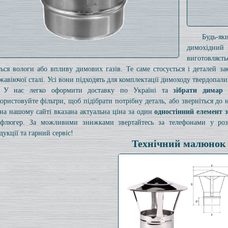
Будь-я
димохідний
виготовляєт
ться вологи або впливу димових газів. Те саме стосується і деталей з
жавіючої сталі. Усі вони підходять для комплектації димоходу твердопали
У нас легко оформити доставку по Україні та
зібрати димар
ористовуйте фільтри, щоб підібрати потрібну деталь, або зверніться до
на нашому сайті вказана актуальна ціна за один
одностінний елемент 
флюгер. За можливими знижками звертайтесь за телефонами у розді
дукції та гарний сервіс!
Технічний малюнок