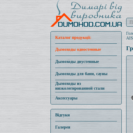
Гол
Каталог продукції:
AIS
Гр
Дымоходы одностенные
Дымоходы двустенные
Дымоходы для бани, сауны
Дымоходы из
низколегированной стали
Аксессуары
Відгуки
Галерея