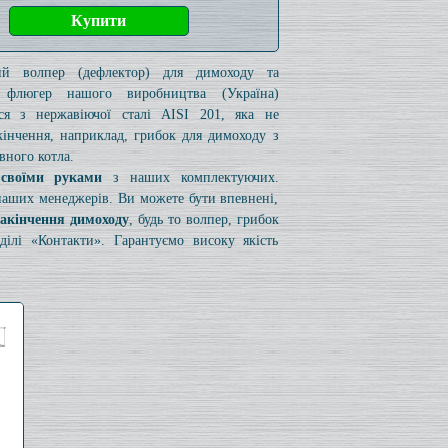
кий волпер (дефлектор) для димоходу та
 флюгер нашого виробництва (Україна)
ься з нержавіючої сталі AISI 201, яка не
акінчення, наприклад, грибок для димоходу з
вного котла.
 своїми руками
з наших комплектуючих.
 наших менеджерів. Ви можете бути впевнені,
закінчення димоходу
, будь то волпер, грибок
лі «Контакти». Гарантуємо високу якість