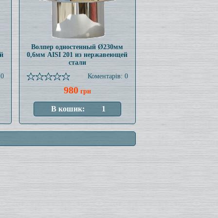
Волпер одностенный Ø230мм
й
0,6мм AISI 201 из нержавеющей
стали
 0
Коментарів: 0
980
грн