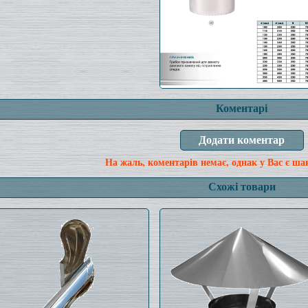
Коментарі
На жаль, коментарів немає, однак у Вас є ша
Схожі товари