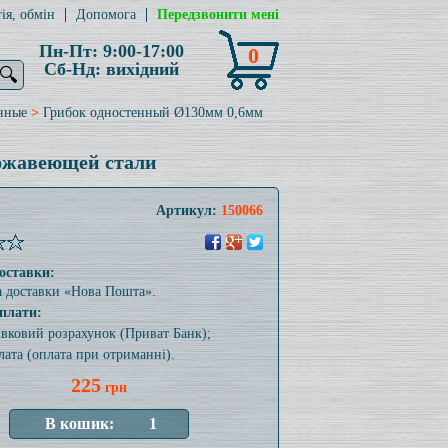
ія, обмін
Допомога
Передзвонити мені
Пн-Пт: 9:00-17:00
0
Сб-Нд: вихідний
🔍
нные
>
Грибок одностенный Ø130мм 0,6мм
ержавеющей стали
Артикул:
150066
оставки:
а доставки «Нова Пошта».
плати:
тівковий розрахунок (Приват Банк);
лата (оплата при отриманні).
225
грн