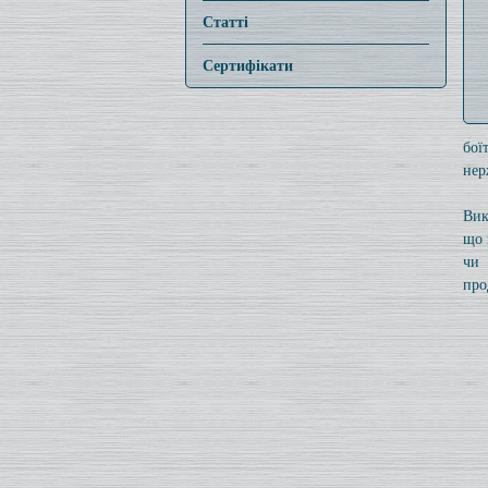
Статті
Сертифікати
бої
нер
Вик
що 
чи 
про