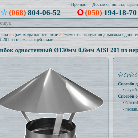
Про нас
Доставка, оплата, гарант
(068)
804-06-52
(050)
194-18-70
овна
>
Дымоходы одностенные
>
Элементы окончания дымохода односте
I 201 из нержавеющей стали
ибок одностенный Ø130мм 0,6мм AISI 201 из н
Способи д
• служб
Способи о
• безго
• післяп