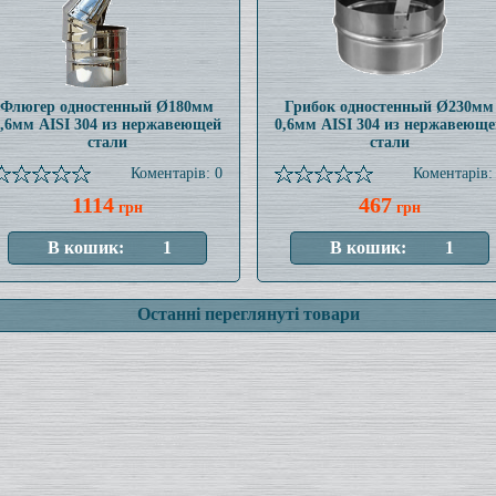
Флюгер одностенный Ø180мм
Грибок одностенный Ø230мм
0,6мм AISI 304 из нержавеющей
0,6мм AISI 304 из нержавеюще
стали
стали
Коментарів: 0
Коментарів:
1114
467
грн
грн
Останні переглянуті товари