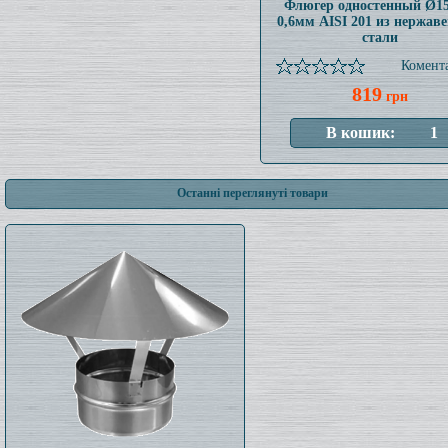
Флюгер одностенный Ø1
0,6мм AISI 201 из нержав
стали
Комента
819
грн
Останні переглянуті товари