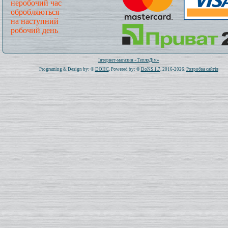
неробочий час
обробляються
на наступний
робочий день
Всього: 1020186 Сьогодні: 276
Інтернет-магазин «ТеплоДім»
Programing & Design by: ©
DOHC
. Powered by: ©
DoNS 1.7
. 2016-2026.
Розробка сайтів