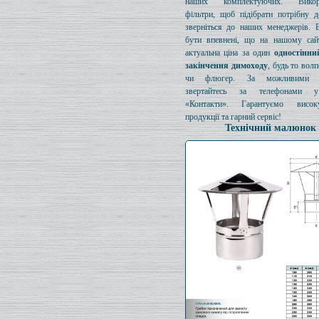
наших комплектуючих. Викори
фільтри, щоб підібрати потрібну д
зверніться до наших менеджерів. 
бути впевнені, що на нашому сайт
актуальна ціна за один
одностінни
закінчення димоходу
, будь то вол
чи флюгер. За можливими з
звертайтесь за телефонами у
«Контакти». Гарантуємо висок
продукції та гарний сервіс!
Технічний малюнок