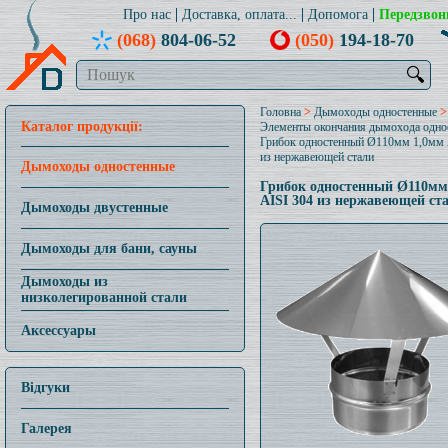
Про нас
Доставка, оплата...
Допомога
Передзвон
(068)
804-06-52
(050)
194-18-70
🔍
Головна
>
Дымоходы одностенные
>
Каталог продукції:
Элементы окончания дымохода одно
Грибок одностенный Ø110мм 1,0мм 
из нержавеющей стали
Дымоходы одностенные
Грибок одностенный Ø110мм
AISI 304 из нержавеющей ст
Дымоходы двустенные
Дымоходы для бани, сауны
Дымоходы из
низколегированной стали
Аксессуары
Відгуки
Галерея