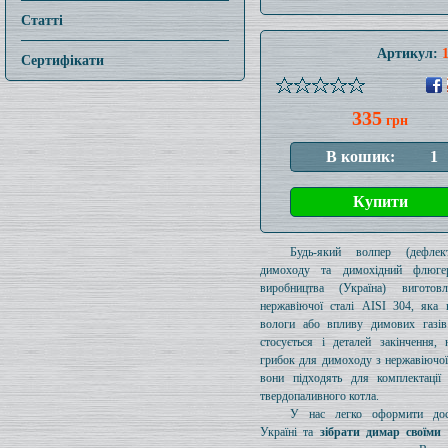
Статті
Артикул:
Сертифікати
335
грн
Будь-який волпер (дефлек
димоходу та димохідний флюге
виробництва (Україна) виготов
нержавіючої сталі AISI 304, яка 
вологи або впливу димових газів
стосується і деталей закінчення, 
грибок для димоходу з нержавіючої 
вони підходять для комплектації
твердопаливного котла.
У нас легко оформити дос
Україні та
зібрати димар своїми