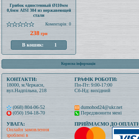
Грибок одностенный Ø110мм
0,6мм AISI 304 из нержавеющей
стали
Коментарів: 0
238
грн
Корисна інформація
КОНТАКТИ:
ГРАФІК РОБОТИ:
18000, м.Черкаси,
Пн-Пт: 9:00-17:00
вул.Надпільна, 218
Сб-Нд: вихідний
(068) 804-06-52
dumohod24@ukr.net
(050) 194-18-70
Передзвонити мені
УВАГА:
ПРИЙМАЄМО ДО ОПЛАТИ
Онлайн замовлення
зроблені в