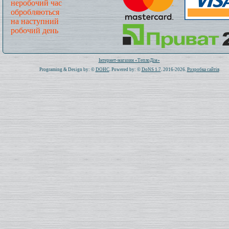
неробочий час
обробляються
на наступний
робочий день
Всього: 1019633 Сьогодні: 550
Інтернет-магазин «ТеплоДім»
Programing & Design by: ©
DOHC
. Powered by: ©
DoNS 1.7
. 2016-2026.
Розробка сайтів