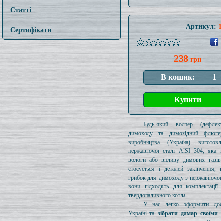
Статті
Артикул:
Сертифікати
238
грн
Будь-який волпер (дефлек
димоходу та димохідний флюге
виробництва (Україна) виготов
нержавіючої сталі AISI 304, яка 
вологи або впливу димових газів
стосується і деталей закінчення, 
грибок для димоходу з нержавіючої 
вони підходять для комплектації
твердопаливного котла.
У нас легко оформити дос
Україні та
зібрати димар своїми