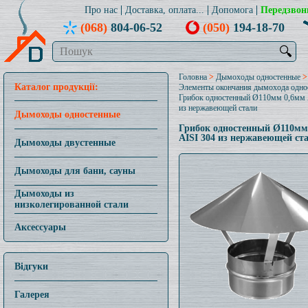
Про нас
Доставка, оплата...
Допомога
Передзвон
(068)
804-06-52
(050)
194-18-70
🔍
Головна
>
Дымоходы одностенные
>
Каталог продукції:
Элементы окончания дымохода одно
Грибок одностенный Ø110мм 0,6мм 
из нержавеющей стали
Дымоходы одностенные
Грибок одностенный Ø110мм
AISI 304 из нержавеющей ст
Дымоходы двустенные
Дымоходы для бани, сауны
Дымоходы из
низколегированной стали
Аксессуары
Відгуки
Галерея