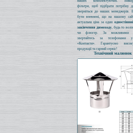
наших комплектуючих. Викори
фільтри, щоб підібрати потрібну д
зверніться до наших менеджерів. 
бути впевнені, що на нашому сайт
актуальна ціна за один
одностінни
закінчення димоходу
, будь то вол
чи флюгер. За можливими з
звертайтесь за телефонами у
«Контакти». Гарантуємо висок
продукції та гарний сервіс!
Технічний малюнок