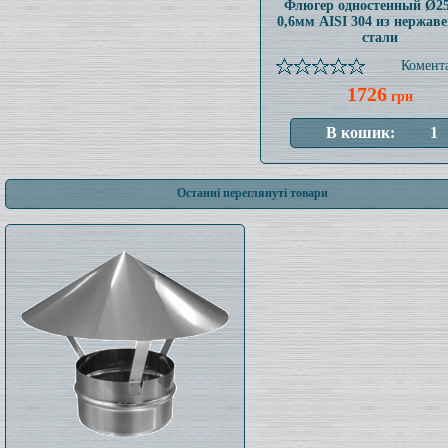
Флюгер одностенный Ø2
0,6мм AISI 304 из нержав
стали
Комента
1726
грн
Останні переглянуті товари