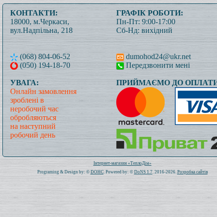
КОНТАКТИ:
ГРАФІК РОБОТИ:
18000, м.Черкаси,
Пн-Пт: 9:00-17:00
вул.Надпільна, 218
Сб-Нд: вихідний
(068) 804-06-52
dumohod24@ukr.net
(050) 194-18-70
Передзвонити мені
УВАГА:
ПРИЙМАЄМО ДО ОПЛАТИ
Онлайн замовлення
зроблені в
неробочий час
обробляються
на наступний
робочий день
Всього: 1020089 Сьогодні: 179
Інтернет-магазин «ТеплоДім»
Programing & Design by: ©
DOHC
. Powered by: ©
DoNS 1.7
. 2016-2026.
Розробка сайтів