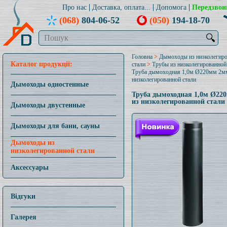
Про нас
Доставка, оплата...
Допомога
Передзвон
(068)
804-06-52
(050)
194-18-70
🔍
Головна
>
Дымоходы из низколегир
Каталог продукції:
стали
>
Трубы из низколегированной
Труба дымоходная 1,0м Ø220мм 2м
низколегированной стали
Дымоходы одностенные
Труба дымоходная 1,0м Ø22
из низколегированной стали
Дымоходы двустенные
Дымоходы для бани, сауны
Дымоходы из
низколегированной стали
Аксессуары
Відгуки
Галерея