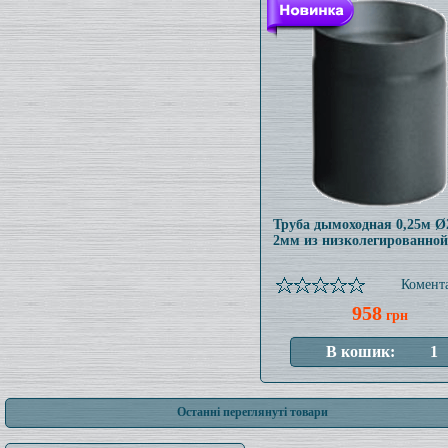
Труба дымоходная 0,25м 
2мм из низколегированной
Комента
958
грн
Останні переглянуті товари