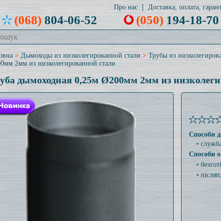
Про нас
Доставка, оплата, гарант
(068)
804-06-52
(050)
194-18-70
овна
>
Дымоходы из низколегированной стали
>
Трубы из низколегиров
0мм 2мм из низколегированной стали
уба дымоходная 0,25м Ø200мм 2мм из низколеги
Способи д
• служб
Способи о
• безго
• післяп