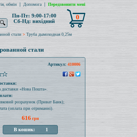
ія, обмін
Допомога
Передзвонити мені
Пн-Пт: 9:00-17:00
0
Сб-Нд: вихідний
🔍
анной стали
>
Труба дымоходная 0,25м
рованной стали
Артикул:
410006
оставки:
а доставки «Нова Пошта».
плати:
тівковий розрахунок (Приват Банк);
лата (оплата при отриманні).
616
грн