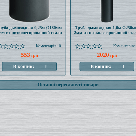
руба дымоходная 0,25м Ø180мм
Труба дымоходная 1,0м Ø250м
мм из низколегированной стали
2мм из низколегированной ста
Коментарів: 0
Коментарів:
553
2020
грн
грн
Останні переглянуті товари