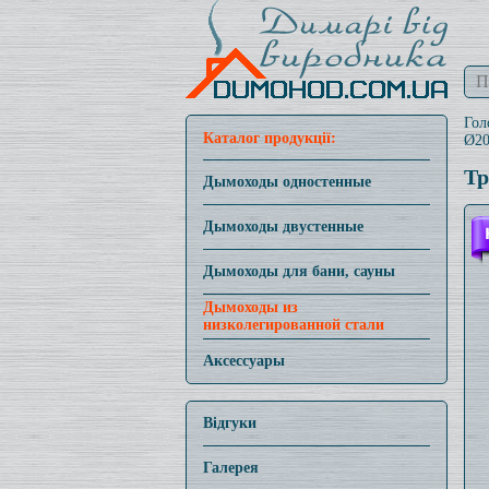
Гол
Каталог продукції:
Ø20
Тр
Дымоходы одностенные
Дымоходы двустенные
Дымоходы для бани, сауны
Дымоходы из
низколегированной стали
Аксессуары
Відгуки
Галерея