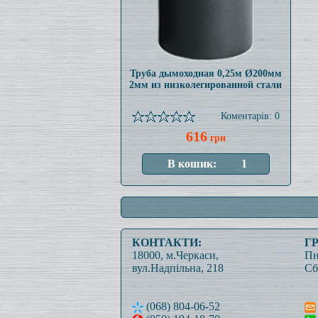
Труба дымоходная 0,25м Ø200мм
2мм из низколегированной стали
Коментарів: 0
616
грн
КОНТАКТИ:
Г
18000, м.Черкаси,
Пн
вул.Надпільна, 218
Сб
(068) 804-06-52