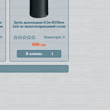
м
Труба дымоходная 0,5м Ø150мм
ли
2мм из низколегированной стали
 0
Коментарів: 0
696
грн