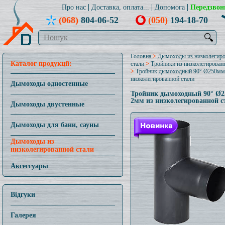
Про нас
Доставка, оплата...
Допомога
Передзвон
(068)
804-06-52
(050)
194-18-70
🔍
Головна
>
Дымоходы из низколегир
Каталог продукції:
стали
>
Тройники из низколегирован
>
Тройник дымоходный 90° Ø250мм
низколегированной стали
Дымоходы одностенные
Тройник дымоходный 90° Ø
2мм из низколегированной с
Дымоходы двустенные
Дымоходы для бани, сауны
Дымоходы из
низколегированной стали
Аксессуары
Відгуки
Галерея