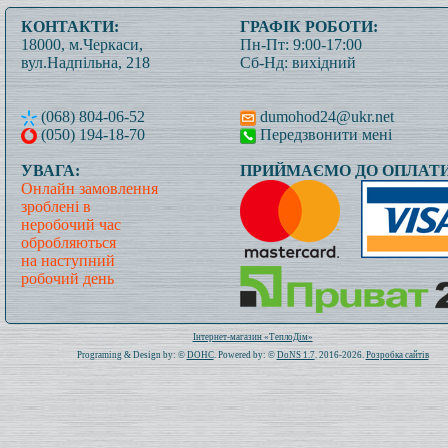
КОНТАКТИ:
ГРАФІК РОБОТИ:
18000, м.Черкаси,
Пн-Пт: 9:00-17:00
вул.Надпільна, 218
Сб-Нд: вихідний
(068) 804-06-52
dumohod24@ukr.net
(050) 194-18-70
Передзвонити мені
УВАГА:
ПРИЙМАЄМО ДО ОПЛАТИ
Онлайн замовлення
зроблені в
неробочий час
обробляються
на наступний
робочий день
Всього: 1019521 Сьогодні: 438
Інтернет-магазин «ТеплоДім»
Programing & Design by: ©
DOHC
. Powered by: ©
DoNS 1.7
. 2016-2026.
Розробка сайтів