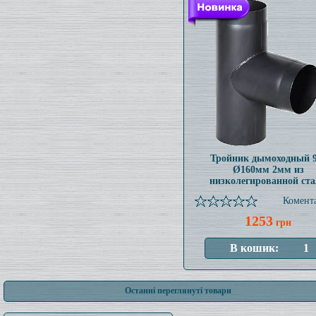
Тройник дымоходный 9
Ø160мм 2мм из
низколегированной ст
Комента
1253
грн
Останні переглянуті товари