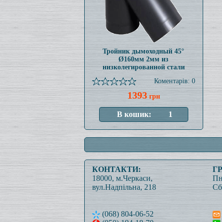
Тройник дымоходный 45°
Ø160мм 2мм из
низколегированной стали
Коментарів: 0
1393
грн
КОНТАКТИ:
Г
18000, м.Черкаси,
Пн
вул.Надпільна, 218
Сб
(068) 804-06-52