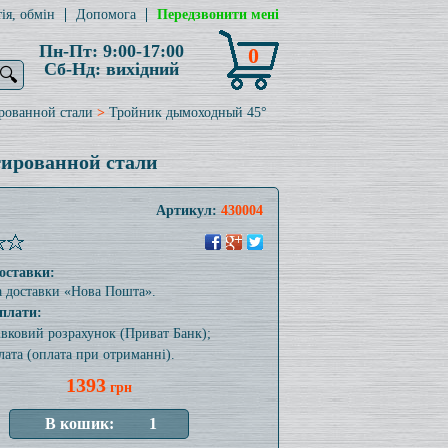
ія, обмін
Допомога
Передзвонити мені
Пн-Пт: 9:00-17:00
0
Сб-Нд: вихідний
🔍
рованной стали
>
Тройник дымоходный 45°
гированной стали
Артикул:
430004
оставки:
а доставки «Нова Пошта».
плати:
тівковий розрахунок (Приват Банк);
лата (оплата при отриманні).
1393
грн