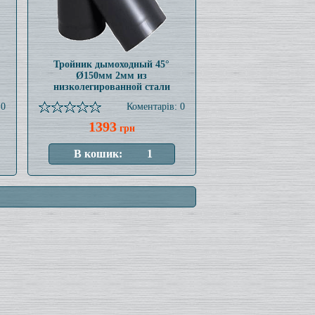
Тройник дымоходный 45°
Ø150мм 2мм из
низколегированной стали
 0
Коментарів: 0
1393
грн