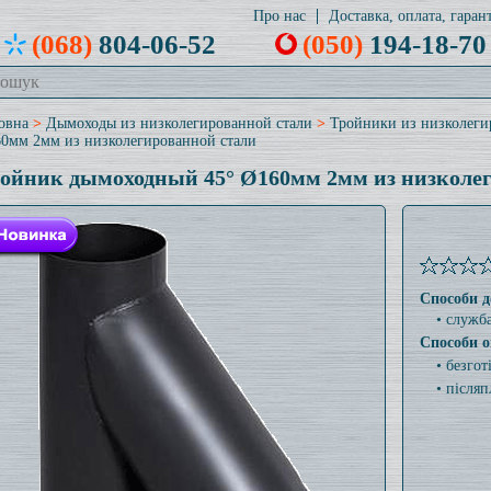
Про нас
Доставка, оплата, гарант
(068)
804-06-52
(050)
194-18-70
овна
>
Дымоходы из низколегированной стали
>
Тройники из низколеги
0мм 2мм из низколегированной стали
ойник дымоходный 45° Ø160мм 2мм из низколе
Способи д
• служб
Способи о
• безго
• післяп