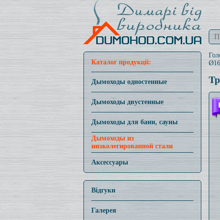
Гол
Каталог продукції:
Ø16
Тр
Дымоходы одностенные
Дымоходы двустенные
Дымоходы для бани, сауны
Дымоходы из
низколегированной стали
Аксессуары
Відгуки
Галерея