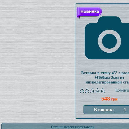
Вставка в стену 45° с роз
Ø160мм 2мм из
низколегированной ст
Комента
548
грн
Останні переглянуті товари