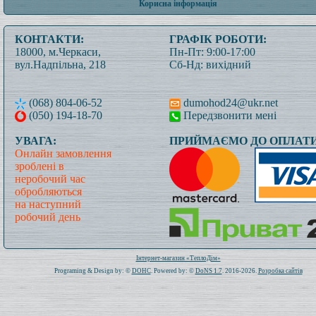
Корисна інформація
КОНТАКТИ:
ГРАФІК РОБОТИ:
18000, м.Черкаси,
Пн-Пт: 9:00-17:00
вул.Надпільна, 218
Сб-Нд: вихідний
(068) 804-06-52
dumohod24@ukr.net
(050) 194-18-70
Передзвонити мені
УВАГА:
ПРИЙМАЄМО ДО ОПЛАТИ
Онлайн замовлення
зроблені в
неробочий час
обробляються
на наступний
робочий день
Всього: 1021331 Сьогодні: 441
Інтернет-магазин «ТеплоДім»
Programing & Design by: ©
DOHC
. Powered by: ©
DoNS 1.7
. 2016-2026.
Розробка сайтів