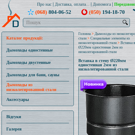
Про нас
Доставка, оплата...
Допомога
Передзвон
(068)
804-06-52
(050)
194-18-70
🔍
Головна
>
Дымоходы из низколегир
Каталог продукції:
стали
>
Специальные элементы из
низколегированной стали
>
Вставка в
Ø220мм одностенная 2мм из
Дымоходы одностенные
низколегированной стали
Вставка в стену Ø220мм
Дымоходы двустенные
одностенная 2мм из
низколегированной стали
Дымоходы для бани, сауны
Дымоходы из
низколегированной стали
Аксессуары
Відгуки
Галерея