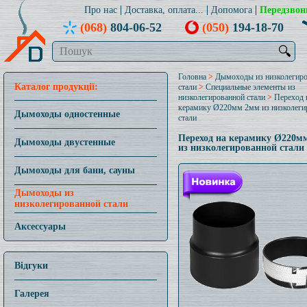
Про нас
Доставка, оплата...
Допомога
Передзвон
(068)
804-06-52
(050)
194-18-70
🔍
Головна
>
Дымоходы из низколегир
Каталог продукції:
стали
>
Специальные элементы из
низколегированной стали
>
Переход 
керамику Ø220мм 2мм из низколеги
Дымоходы одностенные
стали
Переход на керамику Ø220м
Дымоходы двустенные
из низколегированной стали
Дымоходы для бани, сауны
Дымоходы из
низколегированной стали
Аксессуары
Відгуки
Галерея