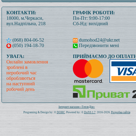
КОНТАКТИ:
ГРАФІК РОБОТИ:
18000, м.Черкаси,
Пн-Пт: 9:00-17:00
вул.Надпільна, 218
Сб-Нд: вихідний
(068) 804-06-52
dumohod24@ukr.net
(050) 194-18-70
Передзвонити мені
УВАГА:
ПРИЙМАЄМО ДО ОПЛАТИ
Онлайн замовлення
зроблені в
неробочий час
обробляються
на наступний
робочий день
Всього: 1020026 Сьогодні: 116
Інтернет-магазин «ТеплоДім»
Programing & Design by: ©
DOHC
. Powered by: ©
DoNS 1.7
. 2016-2026.
Розробка сайтів