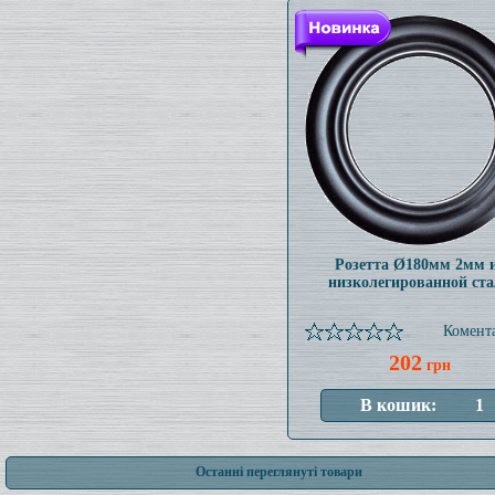
Розетта Ø180мм 2мм 
низколегированной ст
Комента
202
грн
Останні переглянуті товари