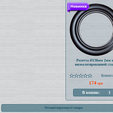
Розетта Ø130мм 2мм 
низколегированной ст
Комента
174
грн
Останні переглянуті товари