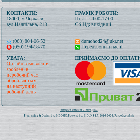
КОНТАКТИ:
ГРАФІК РОБОТИ:
18000, м.Черкаси,
Пн-Пт: 9:00-17:00
вул.Надпільна, 218
Сб-Нд: вихідний
(068) 804-06-52
dumohod24@ukr.net
(050) 194-18-70
Передзвонити мені
УВАГА:
ПРИЙМАЄМО ДО ОПЛАТИ
Онлайн замовлення
зроблені в
неробочий час
обробляються
на наступний
робочий день
Всього: 1019864 Сьогодні: 781
Інтернет-магазин «ТеплоДім»
Programing & Design by: ©
DOHC
. Powered by: ©
DoNS 1.7
. 2016-2026.
Розробка сайтів