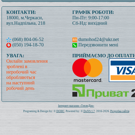
КОНТАКТИ:
ГРАФІК РОБОТИ:
18000, м.Черкаси,
Пн-Пт: 9:00-17:00
вул.Надпільна, 218
Сб-Нд: вихідний
(068) 804-06-52
dumohod24@ukr.net
(050) 194-18-70
Передзвонити мені
УВАГА:
ПРИЙМАЄМО ДО ОПЛАТИ
Онлайн замовлення
зроблені в
неробочий час
обробляються
на наступний
робочий день
Всього: 1020852 Сьогодні: 469
Інтернет-магазин «ТеплоДім»
Programing & Design by: ©
DOHC
. Powered by: ©
DoNS 1.7
. 2016-2026.
Розробка сайтів