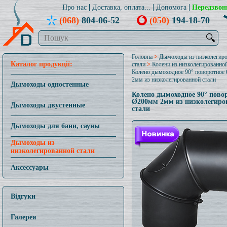
Про нас
Доставка, оплата...
Допомога
Передзвон
(068)
804-06-52
(050)
194-18-70
🔍
Головна
>
Дымоходы из низколегир
Каталог продукції:
стали
>
Колени из низколегированной
Колено дымоходное 90° поворотное
2мм из низколегированной стали
Дымоходы одностенные
Колено дымоходное 90° пово
Ø200мм 2мм из низколегиро
Дымоходы двустенные
стали
Дымоходы для бани, сауны
Дымоходы из
низколегированной стали
Аксессуары
Відгуки
Галерея