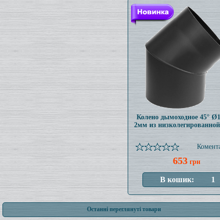
Колено дымоходное 45° Ø
2мм из низколегированной
Комента
653
грн
Останні переглянуті товари