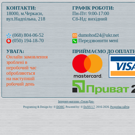
КОНТАКТИ:
ГРАФІК РОБОТИ:
18000, м.Черкаси,
Пн-Пт: 9:00-17:00
вул.Надпільна, 218
Сб-Нд: вихідний
(068) 804-06-52
dumohod24@ukr.net
(050) 194-18-70
Передзвонити мені
УВАГА:
ПРИЙМАЄМО ДО ОПЛАТИ
Онлайн замовлення
зроблені в
неробочий час
обробляються
на наступний
робочий день
Всього: 1021321 Сьогодні: 431
Інтернет-магазин «ТеплоДім»
Programing & Design by: ©
DOHC
. Powered by: ©
DoNS 1.7
. 2016-2026.
Розробка сайтів