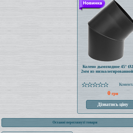
Колено дымоходное 45° Ø
2мм из низколегированной
Комента
0
грн
Останні переглянуті товари