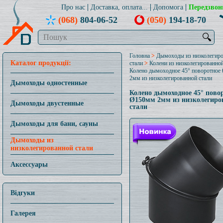
Про нас
Доставка, оплата...
Допомога
Передзвон
(068)
804-06-52
(050)
194-18-70
🔍
Головна
>
Дымоходы из низколегир
Каталог продукції:
стали
>
Колени из низколегированной
Колено дымоходное 45° поворотное
2мм из низколегированной стали
Дымоходы одностенные
Колено дымоходное 45° пово
Ø150мм 2мм из низколегиро
Дымоходы двустенные
стали
Дымоходы для бани, сауны
Дымоходы из
низколегированной стали
Аксессуары
Відгуки
Галерея