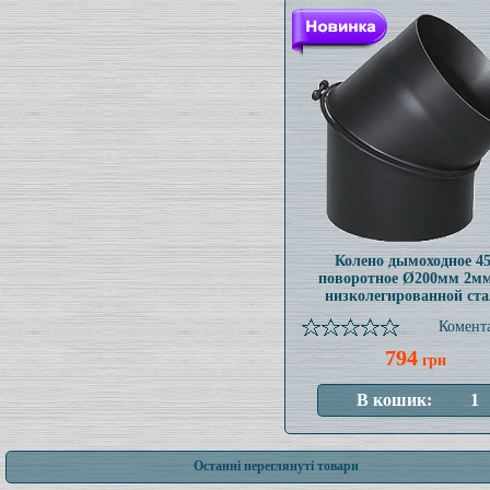
Колено дымоходное 45
поворотное Ø200мм 2мм
низколегированной ст
Комента
794
грн
Останні переглянуті товари