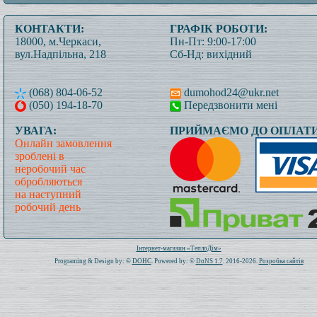
КОНТАКТИ:
ГРАФІК РОБОТИ:
18000, м.Черкаси,
Пн-Пт: 9:00-17:00
вул.Надпільна, 218
Сб-Нд: вихідний
(068) 804-06-52
dumohod24@ukr.net
(050) 194-18-70
Передзвонити мені
УВАГА:
ПРИЙМАЄМО ДО ОПЛАТИ
Онлайн замовлення
зроблені в
неробочий час
обробляються
на наступний
робочий день
Всього: 1021538 Сьогодні: 132
Інтернет-магазин «ТеплоДім»
Programing & Design by: ©
DOHC
. Powered by: ©
DoNS 1.7
. 2016-2026.
Розробка сайтів