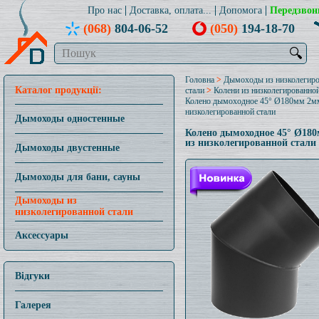
Про нас
Доставка, оплата...
Допомога
Передзвон
(068)
804-06-52
(050)
194-18-70
🔍
Головна
>
Дымоходы из низколегир
Каталог продукції:
стали
>
Колени из низколегированной
Колено дымоходное 45° Ø180мм 2м
низколегированной стали
Дымоходы одностенные
Колено дымоходное 45° Ø18
из низколегированной стали
Дымоходы двустенные
Дымоходы для бани, сауны
Дымоходы из
низколегированной стали
Аксессуары
Відгуки
Галерея