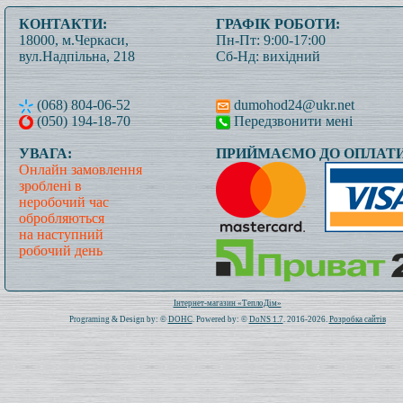
КОНТАКТИ:
ГРАФІК РОБОТИ:
18000, м.Черкаси,
Пн-Пт: 9:00-17:00
вул.Надпільна, 218
Сб-Нд: вихідний
(068) 804-06-52
dumohod24@ukr.net
(050) 194-18-70
Передзвонити мені
УВАГА:
ПРИЙМАЄМО ДО ОПЛАТИ
Онлайн замовлення
зроблені в
неробочий час
обробляються
на наступний
робочий день
Всього: 1020048 Сьогодні: 138
Інтернет-магазин «ТеплоДім»
Programing & Design by: ©
DOHC
. Powered by: ©
DoNS 1.7
. 2016-2026.
Розробка сайтів