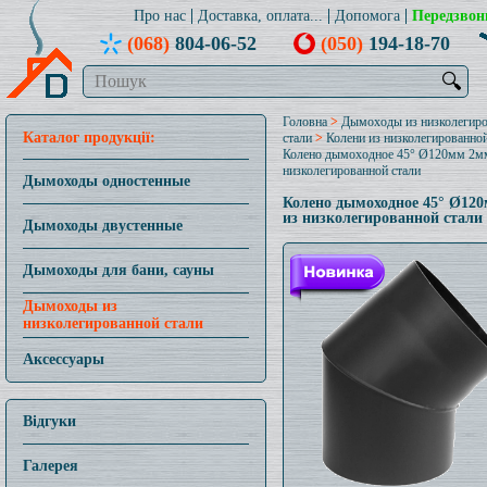
Про нас
Доставка, оплата...
Допомога
Передзвон
(068)
804-06-52
(050)
194-18-70
🔍
Головна
>
Дымоходы из низколегир
Каталог продукції:
стали
>
Колени из низколегированной
Колено дымоходное 45° Ø120мм 2м
низколегированной стали
Дымоходы одностенные
Колено дымоходное 45° Ø12
из низколегированной стали
Дымоходы двустенные
Дымоходы для бани, сауны
Дымоходы из
низколегированной стали
Аксессуары
Відгуки
Галерея