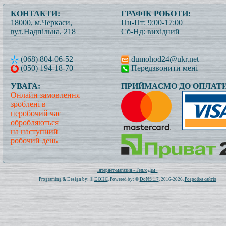
КОНТАКТИ:
ГРАФІК РОБОТИ:
18000, м.Черкаси,
Пн-Пт: 9:00-17:00
вул.Надпільна, 218
Сб-Нд: вихідний
(068) 804-06-52
dumohod24@ukr.net
(050) 194-18-70
Передзвонити мені
УВАГА:
ПРИЙМАЄМО ДО ОПЛАТИ
Онлайн замовлення
зроблені в
неробочий час
обробляються
на наступний
робочий день
Всього: 1021574 Сьогодні: 168
Інтернет-магазин «ТеплоДім»
Programing & Design by: ©
DOHC
. Powered by: ©
DoNS 1.7
. 2016-2026.
Розробка сайтів