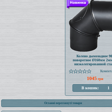
Колено дымоходное 90
поворотное Ø160мм 2мм
низколегированной ст
Комента
1045
грн
Останні переглянуті товари