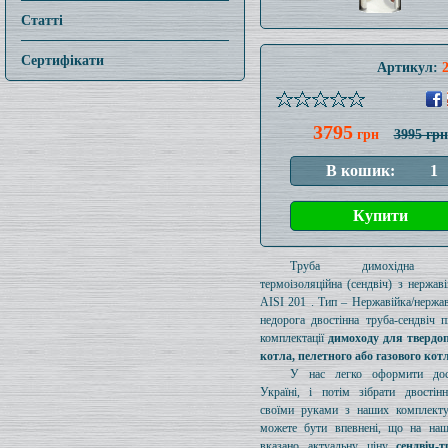
Статті
Сертифікати
Артикул:
3795
грн
3995 грн
Труба димохідна ут
термоізоляційна (сендвіч) з нержаві
AISI 201 . Тип – Нержавійка/нержав
недорога двостінна труба-сендвіч п
комплектації
димоходу для твердо
котла, пелетного або газового кот
У нас легко оформити дос
Україні, і потім зібрати двостін
своїми руками з наших комплект
можете бути впевнені, що на наш
вказано актуальну ціну
сендвіч-