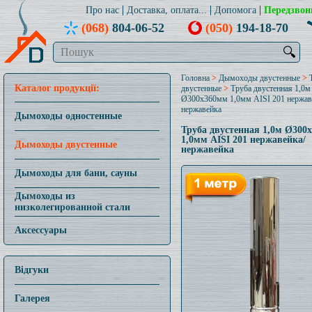
Про нас
Доставка, оплата...
Допомога
Передзвон
(068)
804-06-52
(050)
194-18-70
🔍
Головна
>
Дымоходы двустенные
>
Каталог продукції:
двустенные
>
Труба двустенная 1,0м
Ø300x360мм 1,0мм AISI 201 нержав
нержавейка
Дымоходы одностенные
Труба двустенная 1,0м Ø300
1,0мм AISI 201 нержавейка/
Дымоходы двустенные
нержавейка
Дымоходы для бани, сауны
Дымоходы из
низколегированной стали
Аксессуары
Відгуки
Галерея