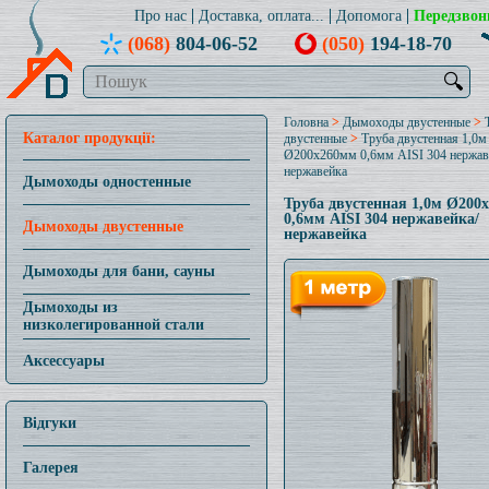
Про нас
Доставка, оплата...
Допомога
Передзвон
(068)
804-06-52
(050)
194-18-70
🔍
Головна
>
Дымоходы двустенные
>
Каталог продукції:
двустенные
>
Труба двустенная 1,0м
Ø200x260мм 0,6мм AISI 304 нержав
нержавейка
Дымоходы одностенные
Труба двустенная 1,0м Ø200
0,6мм AISI 304 нержавейка/
Дымоходы двустенные
нержавейка
Дымоходы для бани, сауны
Дымоходы из
низколегированной стали
Аксессуары
Відгуки
Галерея