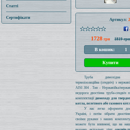
Статті
Сертифікати
Артикул:
1728
грн
1819 грн
Труба димохідна ут
термоізоляційна (сендвіч) з нержаві
AISI 304 . Тип – Нержавійка/нержав
недорога двостінна труба-сендвіч п
комплектації
димоходу для твердо
котла, пелетного або газового кот
У нас легко оформити дос
Україні, і потім зібрати двостін
своїми руками з наших комплект
можете бути впевнені, що на наш
вказано актуальну ціну
сендвіч-