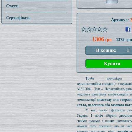
Статті
Сертифікати
Артикул:
1306
грн
1375 грн
Труба димохідна ут
термоізоляційна (сендвіч) з нержаві
AISI 304 . Тип – Нержавійка/оцинк
недорога двостінна труба-сендвіч п
комплектації
димоходу для твердо
котла, пелетного або газового кот
У нас легко оформити дос
Україні, і потім зібрати двостін
своїми руками з наших комплект
можете бути впевнені, що на наш
вказано актуальну ціну
сендвіч-