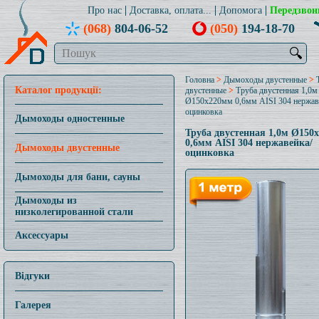
Про нас
Доставка, оплата...
Допомога
Передзвон
(068)
804-06-52
(050)
194-18-70
🔍
Головна
>
Дымоходы двустенные
>
Каталог продукції:
двустенные
>
Труба двустенная 1,0м
Ø150x220мм 0,6мм AISI 304 нержав
оцинковка
Дымоходы одностенные
Труба двустенная 1,0м Ø150
0,6мм AISI 304 нержавейка/
Дымоходы двустенные
оцинковка
Дымоходы для бани, сауны
Дымоходы из
низколегированной стали
Аксессуары
Відгуки
Галерея