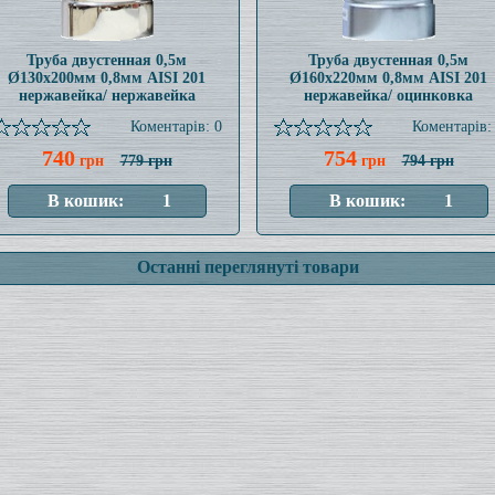
Труба двустенная 0,5м
Труба двустенная 0,5м
Ø130x200мм 0,8мм AISI 201
Ø160x220мм 0,8мм AISI 201
нержавейка/ нержавейка
нержавейка/ оцинковка
Коментарів: 0
Коментарів:
740
754
грн
779 грн
грн
794 грн
Останні переглянуті товари