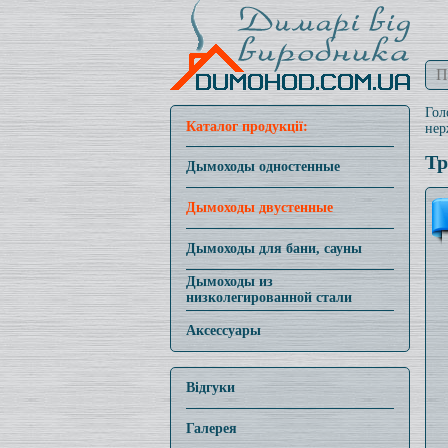
Гол
Каталог продукції:
нер
Тр
Дымоходы одностенные
Дымоходы двустенные
Дымоходы для бани, сауны
Дымоходы из
низколегированной стали
Аксессуары
Відгуки
Галерея