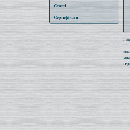
Статті
Сертифікати
під
ком
мож
серв