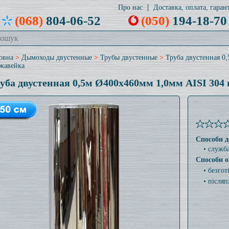
Про нас
Доставка, оплата, гарант
(068)
804-06-52
(050)
194-18-70
овна
>
Дымоходы двустенные
>
Трубы двустенные
>
Труба двустенная 0
жавейка
уба двустенная 0,5м Ø400x460мм 1,0мм AISI 304
Способи д
• служб
Способи о
• безго
• післяп