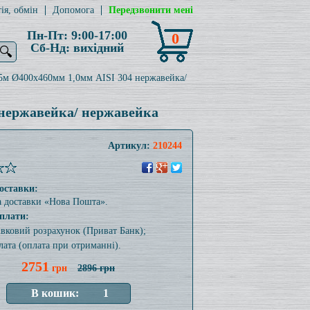
ія, обмін
Допомога
Передзвонити мені
Пн-Пт: 9:00-17:00
0
Сб-Нд: вихідний
🔍
,5м Ø400x460мм 1,0мм AISI 304 нержавейка/
 нержавейка/ нержавейка
Артикул:
210244
оставки:
а доставки «Нова Пошта».
плати:
тівковий розрахунок (Приват Банк);
лата (оплата при отриманні).
2751
грн
2896 грн