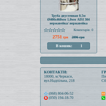
Труба двустенная 0,5м
Ø400x460мм 1,0мм AISI 304
нержавейка/ нержавейка
Коментарів: 0
2751
грн
2896 грн
КОНТАКТИ:
Г
18000, м.Черкаси,
Пн
вул.Надпільна, 218
Сб
(068) 804-06-52
(050) 194-18-70