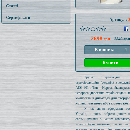
Статті
Сертифікати
Артикул:
2698
грн
2840 грн
Труба димохідна ут
термоізоляційна (сендвіч) з нержаві
AISI 201 . Тип – Нержавійка/нержав
недорога двостінна труба-сендвіч п
комплектації
димоходу для твердо
котла, пелетного або газового кот
У нас легко оформити дос
Україні, і потім зібрати двостін
своїми руками з наших комплект
можете бути впевнені, що на наш
вказано актуальну ціну
сендвіч-