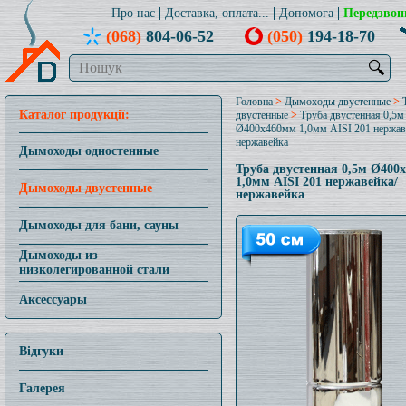
Про нас
Доставка, оплата...
Допомога
Передзвон
(068)
804-06-52
(050)
194-18-70
🔍
Головна
>
Дымоходы двустенные
>
Каталог продукції:
двустенные
>
Труба двустенная 0,5м
Ø400x460мм 1,0мм AISI 201 нержав
нержавейка
Дымоходы одностенные
Труба двустенная 0,5м Ø400
1,0мм AISI 201 нержавейка/
Дымоходы двустенные
нержавейка
Дымоходы для бани, сауны
Дымоходы из
низколегированной стали
Аксессуары
Відгуки
Галерея