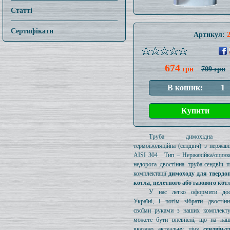
Статті
Сертифікати
Артикул:
674
грн
709 грн
Труба димохідна ут
термоізоляційна (сендвіч) з нержаві
AISI 304 . Тип – Нержавійка/оцинк
недорога двостінна труба-сендвіч п
комплектації
димоходу для твердо
котла, пелетного або газового кот
У нас легко оформити дос
Україні, і потім зібрати двостін
своїми руками з наших комплект
можете бути впевнені, що на наш
вказано актуальну ціну
сендвіч-