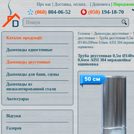
Про нас
Доставка, оплата...
Допомога
Передзвон
(068)
804-06-52
(050)
194-18-70
🔍
Головна
>
Дымоходы двустенные
>
Каталог продукції:
двустенные
>
Труба двустенная 0,5м
Ø140x200мм 0,6мм AISI 304 нержав
оцинковка
Дымоходы одностенные
Труба двустенная 0,5м Ø140
0,6мм AISI 304 нержавейка/
Дымоходы двустенные
оцинковка
Дымоходы для бани, сауны
Дымоходы из
низколегированной стали
Аксессуары
Відгуки
Галерея