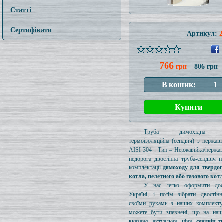
Статті
Сертифікати
Артикул:
766
грн
806 грн
Труба димохідна ут
термоізоляційна (сендвіч) з нержаві
AISI 304 . Тип – Нержавійка/нержав
недорога двостінна труба-сендвіч п
комплектації
димоходу для твердо
котла, пелетного або газового кот
У нас легко оформити дос
Україні, і потім зібрати двостін
своїми руками з наших комплект
можете бути впевнені, що на наш
вказано актуальну ціну
сендвіч-