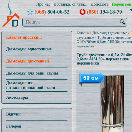
Про нас
Доставка, оплата...
Допомога
Передзвон
(068)
804-06-52
(050)
194-18-70
🔍
Головна
>
Дымоходы двустенные
>
Каталог продукції:
двустенные
>
Труба двустенная 0,5м
Ø140x200мм 0,6мм AISI 304 нержав
нержавейка
Дымоходы одностенные
Труба двустенная 0,5м Ø140
0,6мм AISI 304 нержавейка/
Дымоходы двустенные
нержавейка
Дымоходы для бани, сауны
Дымоходы из
низколегированной стали
Аксессуары
Відгуки
Галерея