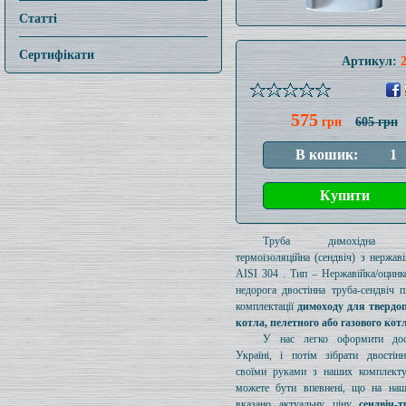
Статті
Сертифікати
Артикул:
575
грн
605 грн
Труба димохідна ут
термоізоляційна (сендвіч) з нержаві
AISI 304 . Тип – Нержавійка/оцинк
недорога двостінна труба-сендвіч п
комплектації
димоходу для твердо
котла, пелетного або газового кот
У нас легко оформити дос
Україні, і потім зібрати двостін
своїми руками з наших комплект
можете бути впевнені, що на наш
вказано актуальну ціну
сендвіч-