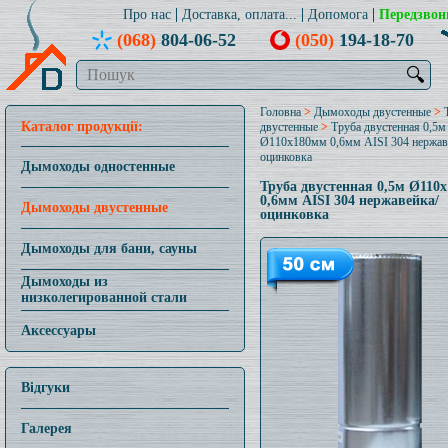
Про нас
Доставка, оплата...
Допомога
Передзвон
(068)
804-06-52
(050)
194-18-70
🔍
Головна
>
Дымоходы двустенные
>
Каталог продукції:
двустенные
>
Труба двустенная 0,5м
Ø110x180мм 0,6мм AISI 304 нержав
оцинковка
Дымоходы одностенные
Труба двустенная 0,5м Ø110
0,6мм AISI 304 нержавейка/
Дымоходы двустенные
оцинковка
Дымоходы для бани, сауны
Дымоходы из
низколегированной стали
Аксессуары
Відгуки
Галерея