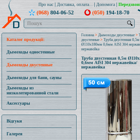
Про нас
Доставка, оплата...
Допомога
Передзвон
(068)
804-06-52
(050)
194-18-70
🔍
Головна
>
Дымоходы двустенные
>
Каталог продукції:
двустенные
>
Труба двустенная 0,5м
Ø110x180мм 0,6мм AISI 304 нержав
нержавейка
Дымоходы одностенные
Труба двустенная 0,5м Ø110
0,6мм AISI 304 нержавейка/
Дымоходы двустенные
нержавейка
Дымоходы для бани, сауны
Дымоходы из
низколегированной стали
Аксессуары
Відгуки
Галерея