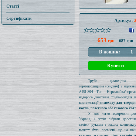
Статті
Сертифікати
Артикул:
653
грн
687 грн
Труба димохідна ут
термоізоляційна (сендвіч) з нержаві
AISI 304 . Тип – Нержавійка/нержав
недорога двостінна труба-сендвіч п
комплектації
димоходу для твердо
котла, пелетного або газового кот
У нас легко оформити дос
Україні, і потім зібрати двостін
своїми руками з наших комплект
можете бути впевнені, що на наш
вказано актуальну ціну
сендвіч-