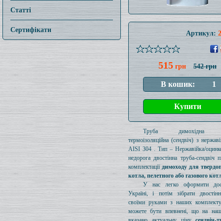
Статті
Сертифікати
Артикул:
515
грн
542 грн
Труба димохідна ут
термоізоляційна (сендвіч) з нержаві
AISI 304 . Тип – Нержавійка/оцинк
недорога двостінна труба-сендвіч п
комплектації
димоходу для твердо
котла, пелетного або газового кот
У нас легко оформити дос
Україні, і потім зібрати двостін
своїми руками з наших комплект
можете бути впевнені, що на наш
вказано актуальну ціну
сендвіч-