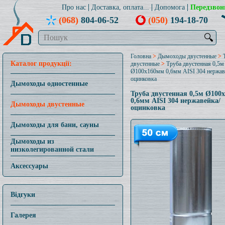
Про нас
Доставка, оплата...
Допомога
Передзвон
(068)
804-06-52
(050)
194-18-70
🔍
Головна
>
Дымоходы двустенные
>
Каталог продукції:
двустенные
>
Труба двустенная 0,5м
Ø100x160мм 0,6мм AISI 304 нержав
оцинковка
Дымоходы одностенные
Труба двустенная 0,5м Ø100
0,6мм AISI 304 нержавейка/
Дымоходы двустенные
оцинковка
Дымоходы для бани, сауны
Дымоходы из
низколегированной стали
Аксессуары
Відгуки
Галерея