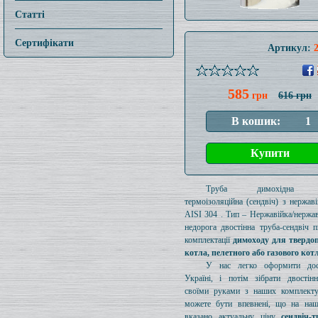
Статті
Сертифікати
Артикул:
585
грн
616 грн
Труба димохідна ут
термоізоляційна (сендвіч) з нержаві
AISI 304 . Тип – Нержавійка/нержав
недорога двостінна труба-сендвіч п
комплектації
димоходу для твердо
котла, пелетного або газового кот
У нас легко оформити дос
Україні, і потім зібрати двостін
своїми руками з наших комплект
можете бути впевнені, що на наш
вказано актуальну ціну
сендвіч-