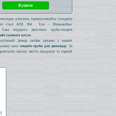
имохідна утеплена термоізоляційна (сендвіч)
чої сталі AISI 304 . Тип – Нержавійка/
 Така недорога двостінна труба-сендвіч
або газового котла
.
двостінний димар своїми руками з наших
туальну ціну
сендвіч-труби для димоходу
. За
рантуємо високу якість продукції та гарний