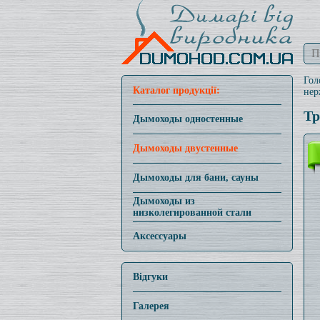
Гол
Каталог продукції:
нер
Тр
Дымоходы одностенные
Дымоходы двустенные
Дымоходы для бани, сауны
Дымоходы из
низколегированной стали
Аксессуары
Відгуки
Галерея