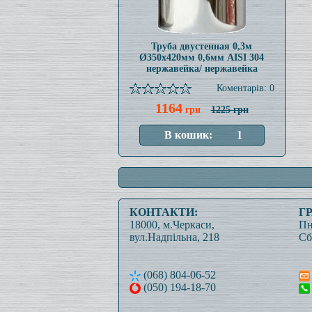
Труба двустенная 0,3м
Ø350x420мм 0,6мм AISI 304
нержавейка/ нержавейка
Коментарів: 0
1164
грн
1225 грн
КОНТАКТИ:
Г
18000, м.Черкаси,
Пн
вул.Надпільна, 218
Сб
(068) 804-06-52
(050) 194-18-70