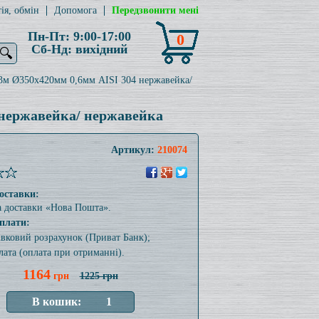
ія, обмін
Допомога
Передзвонити мені
Пн-Пт: 9:00-17:00
0
Сб-Нд: вихідний
🔍
,3м Ø350x420мм 0,6мм AISI 304 нержавейка/
 нержавейка/ нержавейка
Артикул:
210074
оставки:
а доставки «Нова Пошта».
плати:
тівковий розрахунок (Приват Банк);
лата (оплата при отриманні).
1164
грн
1225 грн