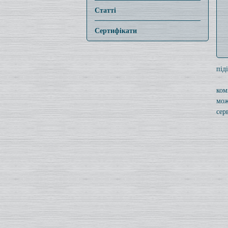
Статті
Сертифікати
під
ком
мож
серв