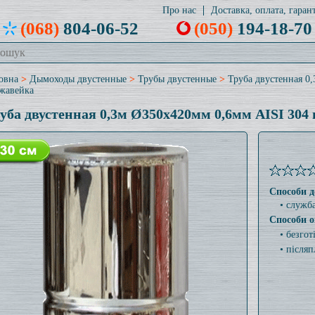
Про нас
Доставка, оплата, гарант
(068)
804-06-52
(050)
194-18-70
овна
>
Дымоходы двустенные
>
Трубы двустенные
>
Труба двустенная 0
жавейка
уба двустенная 0,3м Ø350x420мм 0,6мм AISI 304
Способи д
• служб
Способи о
• безго
• післяп