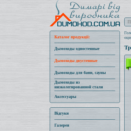
Гол
Каталог продукції:
оци
Тр
Дымоходы одностенные
Дымоходы двустенные
Дымоходы для бани, сауны
Дымоходы из
низколегированной стали
Аксессуары
Відгуки
Галерея