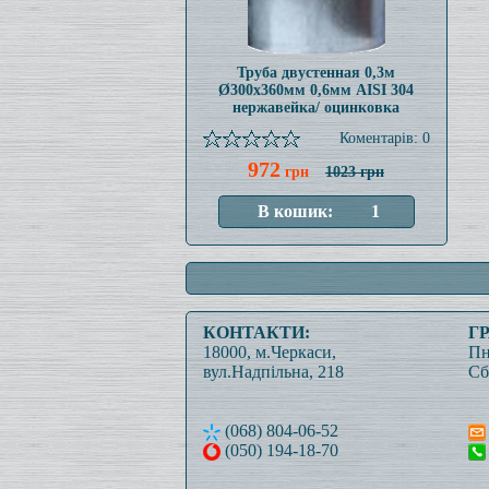
Труба двустенная 0,3м
Ø300x360мм 0,6мм AISI 304
нержавейка/ оцинковка
Коментарів: 0
972
грн
1023 грн
КОНТАКТИ:
Г
18000, м.Черкаси,
Пн
вул.Надпільна, 218
Сб
(068) 804-06-52
(050) 194-18-70