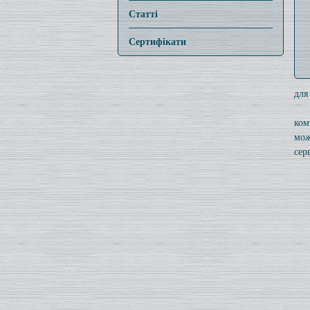
Статті
Сертифікати
для
ком
мож
серв