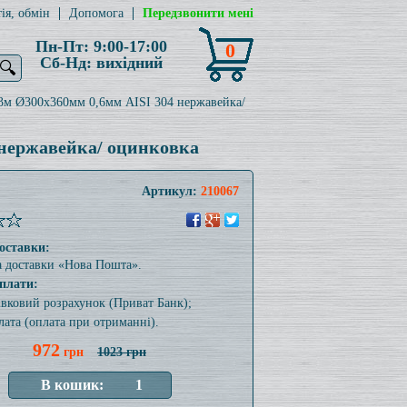
ія, обмін
Допомога
Передзвонити мені
Пн-Пт: 9:00-17:00
0
Сб-Нд: вихідний
🔍
,3м Ø300x360мм 0,6мм AISI 304 нержавейка/
 нержавейка/ оцинковка
Артикул:
210067
оставки:
а доставки «Нова Пошта».
плати:
тівковий розрахунок (Приват Банк);
лата (оплата при отриманні).
972
грн
1023 грн