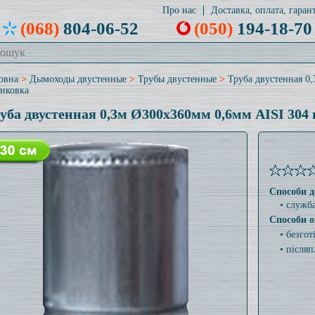
Про нас
Доставка, оплата, гарант
(068)
804-06-52
(050)
194-18-70
овна
>
Дымоходы двустенные
>
Трубы двустенные
>
Труба двустенная 0
нковка
уба двустенная 0,3м Ø300x360мм 0,6мм AISI 304
Способи д
• служб
Способи о
• безго
• післяп