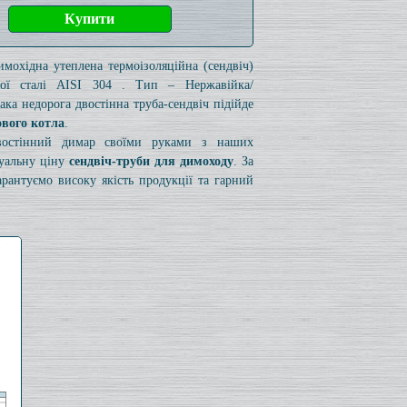
имохідна утеплена термоізоляційна (сендвіч)
чої сталі AISI 304 . Тип – Нержавійка/
ака недорога двостінна труба-сендвіч підійде
ового котла
.
двостінний димар своїми руками з наших
туальну ціну
сендвіч-труби для димоходу
. За
рантуємо високу якість продукції та гарний