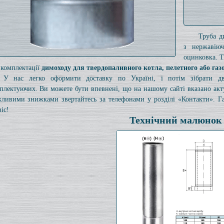
Труба д
з нержавію
оцинковка. Т
 комплектації
димоходу для твердопаливного котла, пелетного або газ
У нас легко оформити доставку по Україні, і потім зібрати 
плектуючих. Ви можете бути впевнені, що на нашому сайті вказано ак
ливими знижками звертайтесь за телефонами у розділі «Контакти». Га
іс!
Технічний малюнок